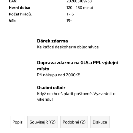
č
EAN
:
202603109753
u
Herní doba
:
120 - 180 minut
j
Počet hráčů
:
1 - 6
e
Věk
:
15+
m
e
Dárek zdarma
Ke každé deskoherní objednávce
AZUL:
VITRÁŽE
SINTRY
Doprava zdarma na GLS a PPL výdejní
místo
616
Kč
Při nákupu nad 2000Kč
Osobní odběr
Když nechceš platit poštovné. Vyzvedni i o
víkendu!
Popis
Související (2)
Podobné (2)
Diskuze