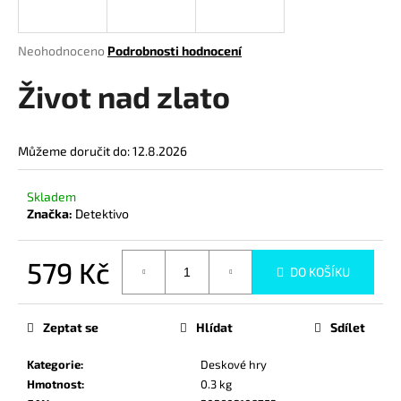
a
j
Průměrné
Neohodnoceno
Podrobnosti hodnocení
í
hodnocení
produktu
Život nad zlato
t
je
?
0,0
z
Můžeme doručit do:
12.8.2026
5
hvězdiček.
Skladem
HLEDAT
Značka:
Detektivo
579 Kč
DO KOŠÍKU
D
Měrná
o
cena:
p
Zeptat se
Hlídat
Sdílet
o
r
Kategorie
:
Deskové hry
u
Hmotnost
:
0.3 kg