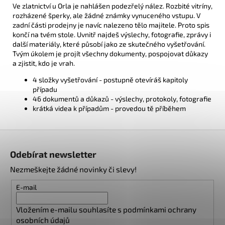
Ve zlatnictví u Orla je nahlášen podezřelý nález. Rozbité vitríny,
rozházené šperky, ale žádné známky vynuceného vstupu. V
zadní části prodejny je navíc nalezeno tělo majitele. Proto spis
končí na tvém stole. Uvnitř najdeš výslechy, fotografie, zprávy i
další materiály, které působí jako ze skutečného vyšetřování.
Tvým úkolem je projít všechny dokumenty, pospojovat důkazy
a zjistit, kdo je vrah.
4 složky vyšetřování - postupně otevíráš kapitoly
případu
46 dokumentů a důkazů - výslechy, protokoly, fotografie
krátká videa k případům - provedou tě příběhem
Z
á
Odebírat newsletter
p
Nezmeškejte žádné novinky či slevy!
a
t
E-mail
í
Vložením e-mailu souhlasíte s
podmínkami ochrany
osobních údajů