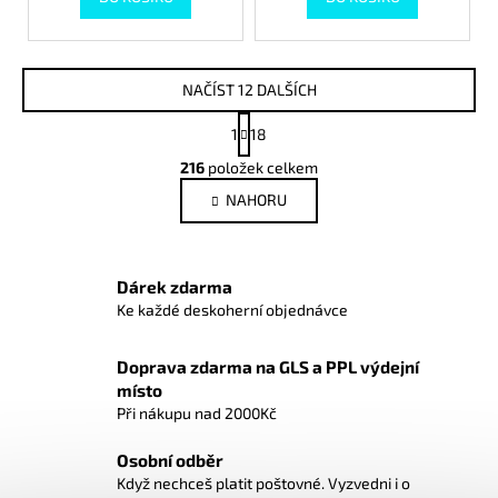
NAČÍST 12 DALŠÍCH
S
1
18
t
O
r
216
položek celkem
v
á
NAHORU
l
n
k
á
o
d
v
a
Dárek zdarma
á
c
n
Ke každé deskoherní objednávce
í
í
p
Doprava zdarma na GLS a PPL výdejní
r
místo
v
Při nákupu nad 2000Kč
k
y
Osobní odběr
v
Když nechceš platit poštovné. Vyzvedni i o