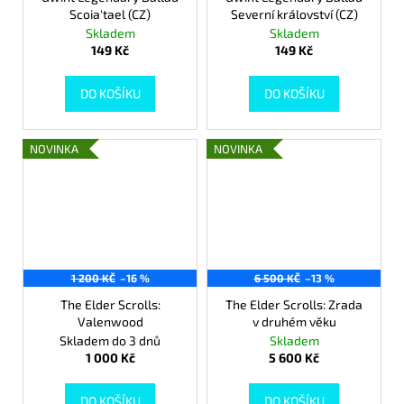
Scoia'tael (CZ)
Severní království (CZ)
Skladem
Skladem
149 Kč
149 Kč
DO KOŠÍKU
DO KOŠÍKU
NOVINKA
NOVINKA
1 200 KČ
–16 %
6 500 KČ
–13 %
The Elder Scrolls:
The Elder Scrolls: Zrada
Valenwood
v druhém věku
Skladem do 3 dnů
Skladem
1 000 Kč
5 600 Kč
DO KOŠÍKU
DO KOŠÍKU