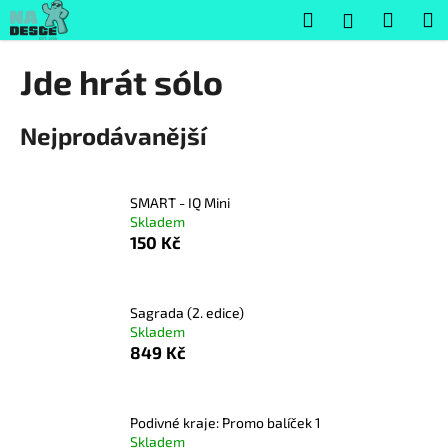
K
Přejít
Hledat
Nákup
M
Přihlášení
na
o
obsah
Zpět
Zpět
košík
š
Jde hrát sólo
í
C
k
Nejprodávanější
o
p
o
SMART - IQ Mini
t
Skladem
ř
150 Kč
e
b
u
Sagrada (2. edice)
Skladem
j
849 Kč
e
t
e
Podivné kraje: Promo balíček 1
n
Skladem