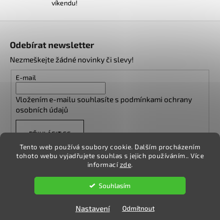
ý
víkendu!
p
i
Z
s
á
u
Odebírat newsletter
p
Nezmeškejte žádné novinky či slevy!
a
t
E-mail
í
Vložením e-mailu souhlasíte s
podmínkami ochrany
osobních údajů
PŘIHLÁSIT SE
Tento web používá soubory cookie. Dalším procházením
tohoto webu vyjadřujete souhlas s jejich používáním.. Více
informací
zde
.
Vytvořil Shoptet
Souhlasím
Copyright 2026
NA DESCE
. Všechna práva vyhrazena.
Upravit
nastavení cookies
Nastavení
Odmítnout