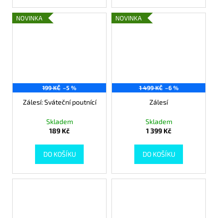
NOVINKA
NOVINKA
199 KČ
–5 %
1 499 KČ
–6 %
Zálesí: Sváteční poutnící
Zálesí
Skladem
Skladem
189 Kč
1 399 Kč
DO KOŠÍKU
DO KOŠÍKU