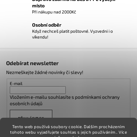
r
místo
v
Při nákupu nad 2000Kč
k
y
Osobní odběr
v
Když nechceš platit poštovné. Vyzvedni i o
ý
víkendu!
p
i
Z
s
á
u
Odebírat newsletter
p
Nezmeškejte žádné novinky či slevy!
a
t
E-mail
í
Vložením e-mailu souhlasíte s
podmínkami ochrany
osobních údajů
PŘIHLÁSIT SE
Tento web používá soubory cookie. Dalším procházením
tohoto webu vyjadřujete souhlas s jejich používáním.. Více