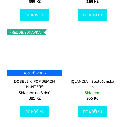
399 Kč
269 Kč
DO KOŠÍKU
DO KOŠÍKU
PŘEDOBJEDNÁVKA
439 KČ
–10 %
DOBBLE K-POP DEMON
iQLANDIA - Společenská
HUNTERS
hra
Skladem do 3 dnů
Skladem
395 Kč
765 Kč
DO KOŠÍKU
DO KOŠÍKU