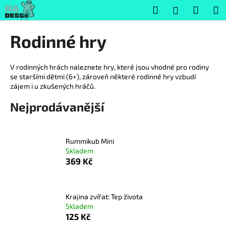
K
Přejít
Hledat
Nákup
M
Přihlášení
na
o
obsah
Zpět
Zpět
košík
š
Rodinné hry
í
C
k
o
V rodinných hrách naleznete hry, které jsou vhodné pro rodiny
se staršími dětmi (6+), zároveň některé rodinné hry vzbudí
p
zájem i u zkušených hráčů.
o
Nejprodávanější
t
ř
e
Rummikub Mini
b
Skladem
u
369 Kč
j
e
Krajina zvířat: Tep života
t
Skladem
e
125 Kč
n