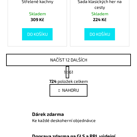
Střelené kachny
Sada klasických her na
cesty
Skladem
Skladem
309 Kč
224 Kč
DO KOŠÍKU
DO KOŠÍKU
NAČÍST 12 DALŠÍCH
S
1
61
t
O
r
724
položek celkem
v
á
NAHORU
l
n
k
á
o
d
v
a
Dárek zdarma
á
c
n
Ke každé deskoherní objednávce
í
í
p
Doprava zdarma na GLS a PPL výdejní