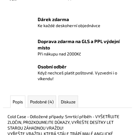
č
u
j
Dárek zdarma
e
Ke každé deskoherní objednávce
m
e
Doprava zdarma na GLS a PPL výdejní
místo
POKÉMON
Při nákupu nad 2000Kč
TCG:
FIRST
Osobní odběr
PARTNER
ILLUSTRATION
Když nechceš platit poštovné. Vyzvedni i o
COLLECTION
víkendu!
-
SERIES
2
1
Popis
Podobné (4)
Diskuze
190
Kč
Cold Case - Odložené případy: Smrtící příběh - VYŠETŘUJTE
ZLOČIN, PROZKOUMEJTE DŮKAZY, VYŘEŠTE DESÍTKY LET
STAROU ZÁHADNOU VRAŽDU!
VYŘEŠTE VRAŽDU, KTERÁ STÁLE TRÁPÍ MALÉ ANGLICKÉ