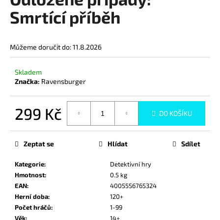
je
a
0,0
Smrtící příběh
z
j
5
í
hvězdiček.
Můžeme doručit do:
11.8.2026
t
?
Skladem
Značka:
Ravensburger
299 Kč
DO KOŠÍKU
HLEDAT
Měrná
cena:
Zeptat se
Hlídat
Sdílet
D
Kategorie
:
Detektivní hry
o
Hmotnost
:
0.5 kg
p
EAN
:
4005556765324
o
Herní doba
:
120+
r
Počet hráčů
:
1-99
u
Věk
:
14+