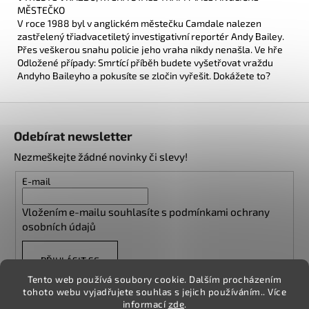
MĚSTEČKO
V roce 1988 byl v anglickém městečku Camdale nalezen
zastřelený třiadvacetiletý investigativní reportér Andy Bailey.
Přes veškerou snahu policie jeho vraha nikdy nenašla. Ve hře
Odložené případy: Smrtící příběh budete vyšetřovat vraždu
Andyho Baileyho a pokusíte se zločin vyřešit. Dokážete to?
Z
á
Odebírat newsletter
p
Nezmeškejte žádné novinky či slevy!
a
t
E-mail
í
Vložením e-mailu souhlasíte s
podmínkami ochrany
osobních údajů
PŘIHLÁSIT SE
Tento web používá soubory cookie. Dalším procházením
tohoto webu vyjadřujete souhlas s jejich používáním.. Více
informací
zde
.