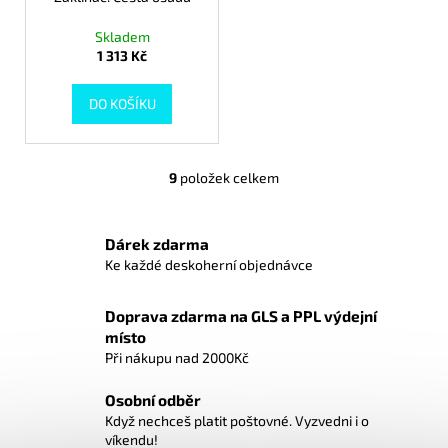
Skladem
1 313 Kč
DO KOŠÍKU
9
položek celkem
O
v
l
Dárek zdarma
á
Ke každé deskoherní objednávce
d
a
Doprava zdarma na GLS a PPL výdejní
c
místo
í
Při nákupu nad 2000Kč
p
r
Osobní odběr
v
Když nechceš platit poštovné. Vyzvedni i o
k
víkendu!