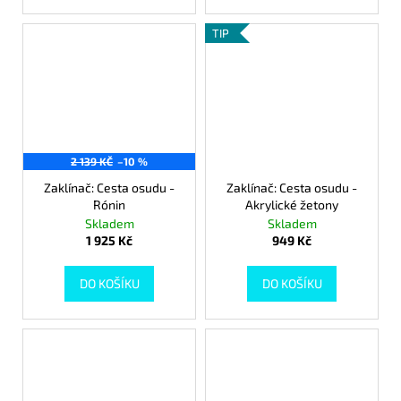
TIP
2 139 KČ
–10 %
Zaklínač: Cesta osudu -
Zaklínač: Cesta osudu -
Rónin
Akrylické žetony
Skladem
Skladem
1 925 Kč
949 Kč
DO KOŠÍKU
DO KOŠÍKU