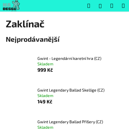
K
Přejít
Hledat
Nákup
M
Přihlášení
na
o
obsah
Zpět
Zpět
košík
š
Zaklínač
í
C
k
Nejprodávanější
o
p
o
Gwint - Legendární karetní hra (CZ)
t
Skladem
ř
999 Kč
e
b
u
Gwint Legendary Ballad Skellige (CZ)
Skladem
j
149 Kč
e
t
e
Gwint Legendary Ballad Příšery (CZ)
n
Skladem