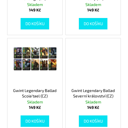
d
č
Skladem
Skladem
u
u
149 Kč
149 Kč
j
k
e
t
DO KOŠÍKU
DO KOŠÍKU
m
ů
e
SAGRADA
(2.
EDICE)
849
Kč
Původně:
949
Kč
Gwint Legendary Ballad
Gwint Legendary Ballad
Scoia'tael (CZ)
Severní království (CZ)
Skladem
Skladem
149 Kč
149 Kč
DO KOŠÍKU
DO KOŠÍKU