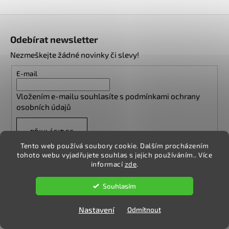
y
v
Z
ý
á
p
Odebírat newsletter
p
i
Nezmeškejte žádné novinky či slevy!
s
a
u
t
E-mail
í
Vložením e-mailu souhlasíte s
podmínkami ochrany
osobních údajů
PŘIHLÁSIT SE
Tento web používá soubory cookie. Dalším procházením
tohoto webu vyjadřujete souhlas s jejich používáním.. Více
informací
zde
.
Vytvořil Shoptet
Souhlasím
Copyright 2026
NA DESCE
. Všechna práva vyhrazena.
Upravit
nastavení cookies
Nastavení
Odmítnout