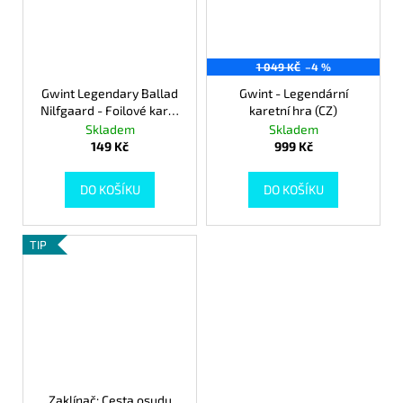
1 049 KČ
–4 %
Gwint Legendary Ballad
Gwint - Legendární
Nilfgaard - Foilové karty
karetní hra (CZ)
(CZ)
Skladem
Skladem
149 Kč
999 Kč
DO KOŠÍKU
DO KOŠÍKU
TIP
Zaklínač: Cesta osudu