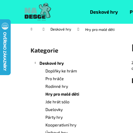
K
Přejít
na
o
Deskové hry
P
obsah
Zpět
Zpět
š
do
do
í
Domů
Deskové hry
Hry pro malé děti
k
obchodu
obchodu
P
o
Kategorie
Přeskočit
s
kategorie
t
Deskové hry
r
Doplňky ke hrám
a
Pro hráče
n
Rodinné hry
n
Hry pro malé děti
í
Jde hrát sólo
p
Duelovky
a
Párty hry
n
Kooperativní hry
e
Únikové hry