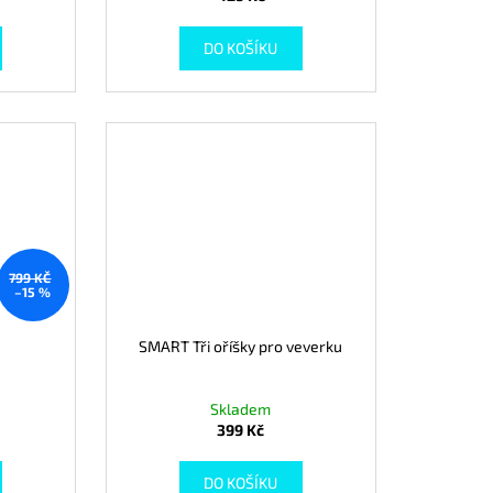
DO KOŠÍKU
799 KČ
–15 %
SMART Tři oříšky pro veverku
Skladem
399 Kč
DO KOŠÍKU