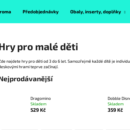
roma
Předobjednávky
Obaly, inserty, doplňky
Co potřebujete najít?
Hry pro malé děti
HLEDAT
Zde najdete hry pro děti od 3 do 6 let. Samozřejmě každé dítě je individu
deskovými hrami teprve začínají.
Nejprodávanější
Doporučujeme
Dragomino
Dobble Disn
Skladem
Skladem
529 Kč
359 Kč
Ř