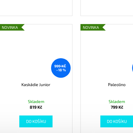
NOVINKA
NOVINKA
999 KČ
–18 %
Kaskádie Junior
Paleolino
Skladem
Skladem
819 Kč
799 Kč
DO KOŠÍKU
DO KOŠÍKU