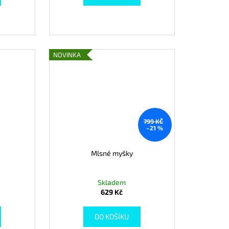
NOVINKA
799 KČ
–21 %
Mlsné myšky
Skladem
629 Kč
DO KOŠÍKU