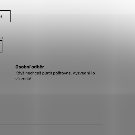
H
em
Osobní odběr
Když nechceš platit poštovné. Vyzvedni i o
víkendu!