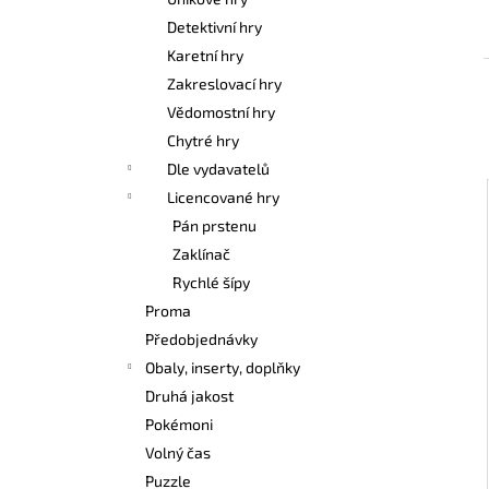
POKÉMON TCG: FIRST PARTNER
l
ILLUSTRATION COLLECTION - SERIES 3
Detektivní hry
1 099 Kč
Karetní hry
Zakreslovací hry
Vědomostní hry
Chytré hry
Dle vydavatelů
Licencované hry
Pán prstenu
Zaklínač
Rychlé šípy
Proma
Předobjednávky
Obaly, inserty, doplňky
Druhá jakost
Pokémoni
Volný čas
Puzzle