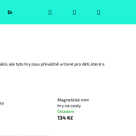
Hledat
Přihlášení
Nákupní
Druhá jakost
Pokémoni
Volný čas
Puzzle
košík
ální, ale tyto hry jsou převážně určené pro děti, které s
Magnetické mini
ey
hry na cesty
Skladem
134 Kč
Následující