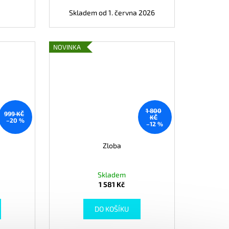
Skladem od 1. června 2026
NOVINKA
1 800
999 KČ
KČ
–20 %
–12 %
Zloba
Skladem
1 581 Kč
DO KOŠÍKU