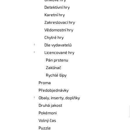
ONE PIECE CG: IB07 ILLUSTRATION BOX
l
Detektivní hry
899 Kč
Karetní hry
Zakreslovací hry
Vědomostní hry
Chytré hry
Dle vydavatelů
Licencované hry
Pán prstenu
Zaklínač
Rychlé šípy
Proma
Předobjednávky
Obaly, inserty, doplňky
Druhá jakost
Pokémoni
Volný čas
Puzzle