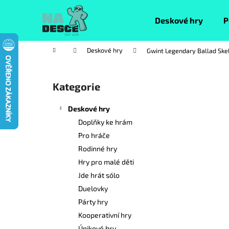
K
Přejít
na
o
Deskové hry
P
obsah
Zpět
Zpět
š
do
do
í
Domů
Deskové hry
Gwint Legendary Ballad Skel
k
obchodu
obchodu
P
o
Kategorie
Přeskočit
s
kategorie
t
Deskové hry
r
Doplňky ke hrám
a
Pro hráče
n
Rodinné hry
n
Hry pro malé děti
í
Jde hrát sólo
p
Duelovky
a
Párty hry
n
Kooperativní hry
e
Únikové hry