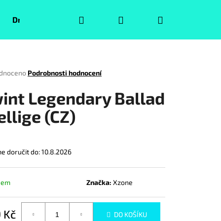
Hledat
Přihlášení
Nákupní
Druhá jakost
Pokémoni
Volný čas
Puzzle
košík
rné
dnoceno
Podrobnosti hodnocení
ení
tu
int Legendary Ballad
ellige (CZ)
ček.
 doručit do:
10.8.2026
dem
Značka:
Xzone
Následující
 Kč
DO KOŠÍKU