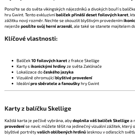
Ponořte se do světa vikingských nájezdníků a divokých bouří s balíč
hru Gwint. Tento exkluzivní
balíček přináší deset foilových karet
, k
zážitku nový rozměr. Nechte se okouzlit blyštivým provedením
ikoni
nejenže
posílíte svůj herní arzenál
, ale také se stanete majitelem d
Klíčové vlastnosti:
Balíček
10 foilových karet
z frakce Skellige
Karty s
ikonickými hrdiny
ze světa Zaklínače
Lokalizace do
českého jazyka
Vizuálně ohromující
blyštivé provedení
Ideální
pro sběratele a fanoušky
hry Gwint
Karty z balíčku Skellige
Každá karta je pečlivě vybrána, aby
doplnila váš balíček Skellige
a 
provedení
se navíc můžete těšit na jedinečný vizuální zážitek, který o
blyštivé portréty
vašich oblíbených hrdinů
lesknou v odlescích světla