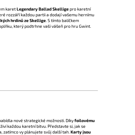
kem karet
Legendary Ballad Skellige
pro karetní
teré rozzáří každou partii a dodají vašemu hernímu
ckých hrdinů ze Skellige
. S tímto balíčkem
oplňku, který podtrhne vaši vášeň pro hru Gwint.
nabídla nové strategické možnosti. Díky
foilovému
živí každou karetní bitvu. Představte si, jak se
, zatímco vy plánujete svůj další tah.
Karty jsou