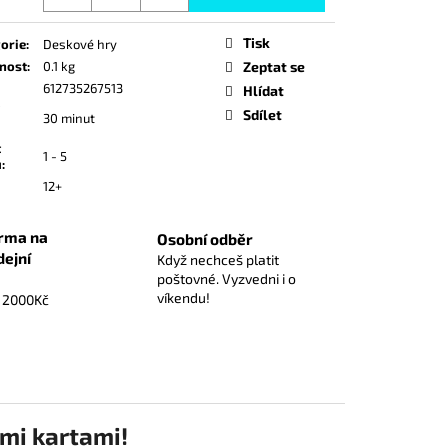
 GAME - STARTER DECK
á
UFFY ST-31 - EN
Tisk
orie
:
Deskové hry
nost
:
0.1 kg
Zeptat se
612735267513
Hlídat
Sdílet
30 minut
t
1 - 5
ů
:
12+
rma na
Osobní odběr
dejní
Když nechceš platit
poštovné. Vyzvedni i o
víkendu!
d 2000Kč
ými kartami!