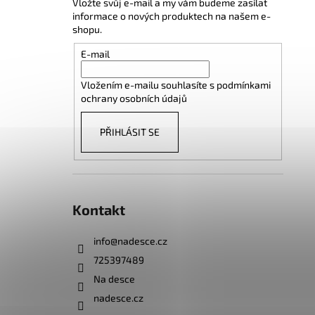
Vložte svůj e-mail a my vám budeme zasílat
informace o nových produktech na našem e-
shopu.
E-mail
Vložením e-mailu souhlasíte s
podmínkami
ochrany osobních údajů
PŘIHLÁSIT SE
Kontakt
info
@
nadesce.cz
725397489
Na desce
nadesce.cz