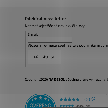
Z
á
Odebírat newsletter
p
Nezmeškejte žádné novinky či slevy!
a
t
E-mail
í
Vložením e-mailu souhlasíte s
podmínkami ochr
PŘIHLÁSIT SE
Copyright 2026
NA DESCE
. Všechna práva vyhrazena.