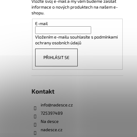
Vložte svůj e-mail a my vám budeme zasílat
informace o nových produktech na našem e-
shopu.
E-mail
Vložením e-mailu souhlasíte s
podmínkami
ochrany osobních údajů
PŘIHLÁSIT SE
Kontakt
info
@
nadesce.cz
725397489
Na desce
nadesce.cz