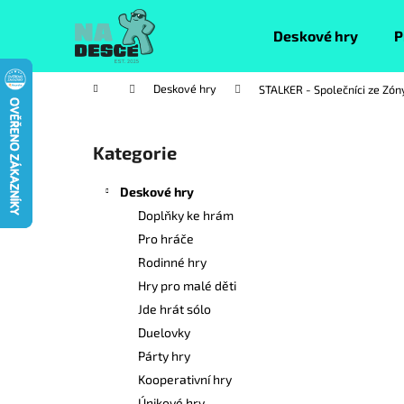
K
Přejít
na
o
Deskové hry
P
obsah
Zpět
Zpět
š
do
do
í
Domů
Deskové hry
STALKER - Společníci ze Zón
k
obchodu
obchodu
P
o
Kategorie
Přeskočit
s
kategorie
t
Deskové hry
r
Doplňky ke hrám
a
Pro hráče
n
Rodinné hry
n
Hry pro malé děti
í
Jde hrát sólo
p
Duelovky
a
Párty hry
n
Kooperativní hry
e
Únikové hry