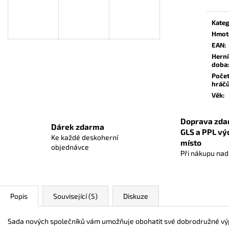
OBALY NA KARTY DIAMOND GREEN:
CARCASSONNE: 
STANDARD BLACK (63,5X88 MM) ČERNÉ
559 Kč
Kateg
56 Kč
Hmot
EAN
:
Herní
doba
:
Poče
hráč
Věk
:
Doprava zda
Dárek zdarma
GLS a PPL vý
Ke každé deskoherní
místo
objednávce
Při nákupu na
Popis
Související (5)
Diskuze
Sada nových společníků vám umožňuje obohatit své dobrodružné výp