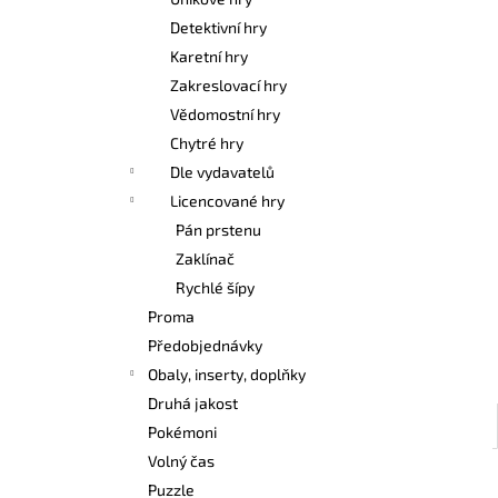
POKÉMON TCG: FIRST PARTNER
l
ILLUSTRATION COLLECTION - SERIES 3
Detektivní hry
1 099 Kč
Karetní hry
Zakreslovací hry
Vědomostní hry
Chytré hry
Dle vydavatelů
Licencované hry
Pán prstenu
Zaklínač
Rychlé šípy
Proma
Předobjednávky
Obaly, inserty, doplňky
Druhá jakost
Pokémoni
Volný čas
Puzzle