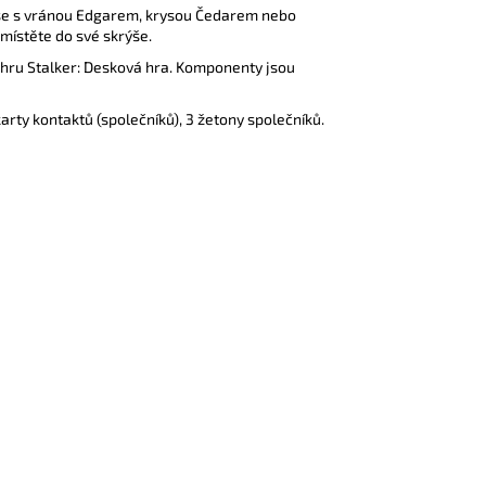
e se s vránou Edgarem, krysou Čedarem nebo
místěte do své skrýše.
 hru Stalker: Desková hra
. Komponenty jsou
karty kontaktů (společníků), 3 žetony společníků.