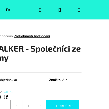
Hledat
Přihlášení
Nákupní
Druhá jakost
Pokémoni
Volný čas
Puzzle
košík
rné
dnoceno
Podrobnosti hodnocení
ení
tu
ALKER - Společníci ze
ny
ček.
objednávka
Značka:
Albi
Kč
–10 %
Následující
 Kč
á
DO KOŠÍKU