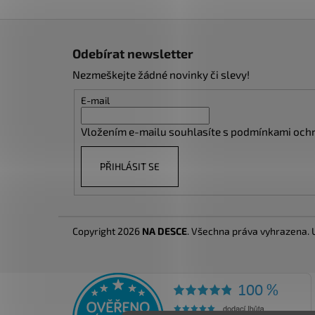
Z
á
Odebírat newsletter
p
Nezmeškejte žádné novinky či slevy!
a
t
E-mail
í
Vložením e-mailu souhlasíte s
podmínkami ochr
PŘIHLÁSIT SE
Copyright 2026
NA DESCE
. Všechna práva vyhrazena.