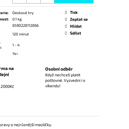
ZÁKLADNÍ HRA
Tisk
orie
:
Deskové hry
nost
:
0.1 kg
Zeptat se
8590228112866
Hlídat
Sdílet
120 minut
t
1 - 4
ů
:
14+
rma na
Osobní odběr
dejní
Když nechceš platit
poštovné. Vyzvedni i o
víkendu!
d 2000Kč
ravy o nejrůznější mazlíčky.