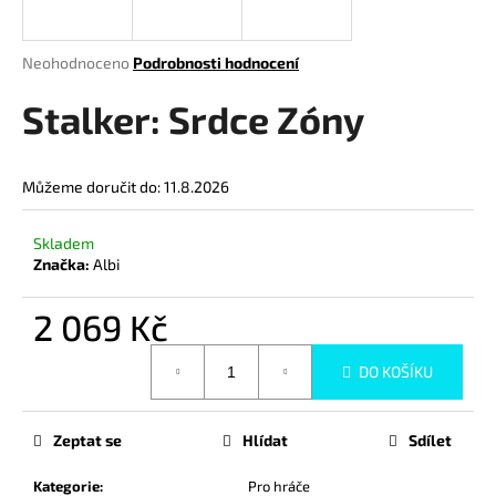
a
j
Průměrné
Neohodnoceno
Podrobnosti hodnocení
í
hodnocení
produktu
Stalker: Srdce Zóny
t
je
?
0,0
z
Můžeme doručit do:
11.8.2026
5
hvězdiček.
Skladem
HLEDAT
Značka:
Albi
2 069 Kč
D
Měrná
DO KOŠÍKU
cena:
o
p
o
Zeptat se
Hlídat
Sdílet
r
u
Kategorie
:
Pro hráče