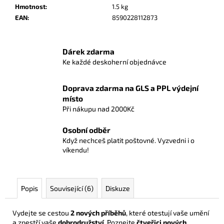
č
Hmotnost
:
1.5 kg
u
EAN
:
8590228112873
j
e
m
Dárek zdarma
e
Ke každé deskoherní objednávce
POKÉMON
Doprava zdarma na GLS a PPL výdejní
TCG:
místo
FIRST
Při nákupu nad 2000Kč
PARTNER
ILLUSTRATION
COLLECTION
Osobní odběr
-
Když nechceš platit poštovné. Vyzvedni i o
SERIES
víkendu!
2
1
190
Kč
Popis
Související (6)
Diskuze
Vydejte se cestou
2 nových příběhů
, které otestují vaše umění
a zpestří vaše
dobrodružství
. Poznejte
čtveřici nových