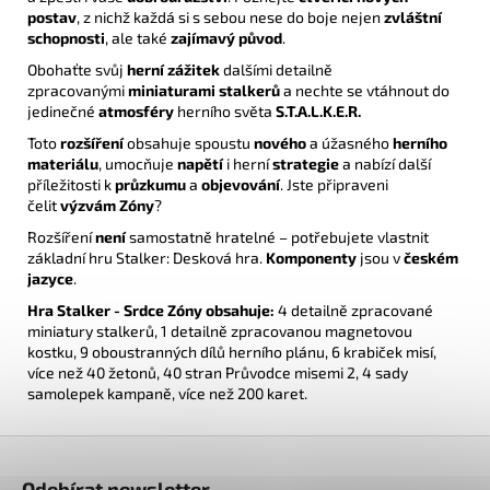
postav
, z nichž každá si s sebou nese do boje nejen
zvláštní
schopnosti
, ale také
zajímavý původ
.
Obohaťte svůj
herní zážitek
dalšími detailně
zpracovanými
miniaturami stalkerů
a nechte se vtáhnout do
jedinečné
atmosféry
herního světa
S.T.A.L.K.E.R.
Toto
rozšíření
obsahuje spoustu
nového
a úžasného
herního
materiálu
, umocňuje
napětí
i herní
strategie
a nabízí další
příležitosti k
průzkumu
a
objevování
. Jste připraveni
čelit
výzvám Zóny
?
Rozšíření
není
samostatně hratelné – potřebujete vlastnit
základní hru Stalker: Desková hra.
Komponenty
jsou v
českém
jazyce
.
Hra Stalker - Srdce Zóny obsahuje:
4 detailně zpracované
miniatury stalkerů, 1 detailně zpracovanou magnetovou
kostku, 9 oboustranných dílů herního plánu, 6 krabiček misí,
více než 40 žetonů, 40 stran Průvodce misemi 2, 4 sady
samolepek kampaně, více než 200 karet.
Z
á
Odebírat newsletter