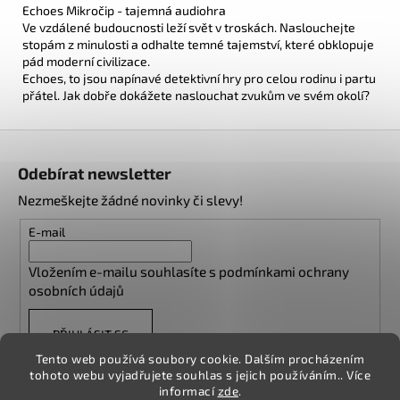
Echoes Mikročip - tajemná audiohra
Ve vzdálené budoucnosti leží svět v troskách. Naslouchejte
stopám z minulosti a odhalte temné tajemství, které obklopuje
pád moderní civilizace.
Echoes, to jsou napínavé detektivní hry pro celou rodinu i partu
přátel. Jak dobře dokážete naslouchat zvukům ve svém okolí?
Z
á
Odebírat newsletter
p
Nezmeškejte žádné novinky či slevy!
a
t
E-mail
í
Vložením e-mailu souhlasíte s
podmínkami ochrany
osobních údajů
PŘIHLÁSIT SE
Tento web používá soubory cookie. Dalším procházením
tohoto webu vyjadřujete souhlas s jejich používáním.. Více
informací
zde
.