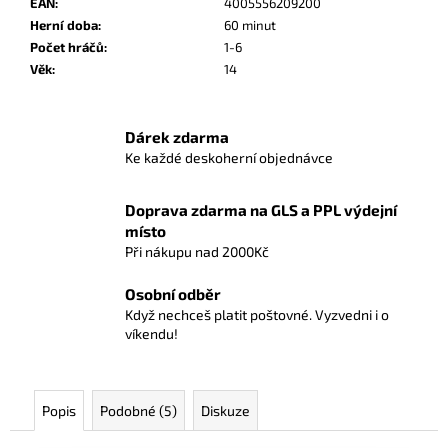
č
EAN
:
4005556209200
u
Herní doba
:
60 minut
j
Počet hráčů
:
1-6
e
Věk
:
14
m
e
Dárek zdarma
Ke každé deskoherní objednávce
CYBERPUNK
2077:
GANGY
Doprava zdarma na GLS a PPL výdejní
NIGHT
místo
CITY
Při nákupu nad 2000Kč
(DESKOVÁ
HRA)
Osobní odběr
1
Když nechceš platit poštovné. Vyzvedni i o
199
víkendu!
Kč
Původně:
2
399
Kč
Popis
Podobné (5)
Diskuze