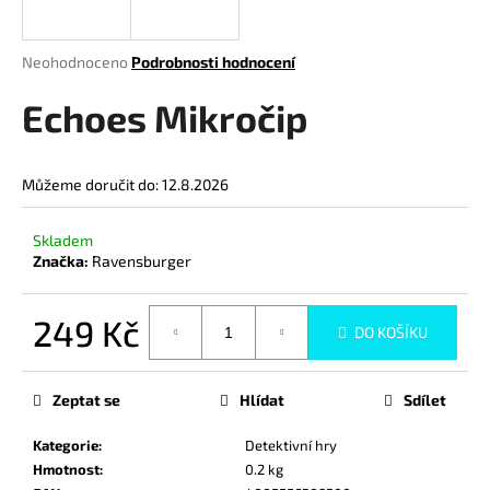
a
j
Průměrné
Neohodnoceno
Podrobnosti hodnocení
í
hodnocení
produktu
Echoes Mikročip
t
je
?
0,0
z
Můžeme doručit do:
12.8.2026
5
hvězdiček.
Skladem
HLEDAT
Značka:
Ravensburger
249 Kč
DO KOŠÍKU
D
Měrná
o
cena:
p
Zeptat se
Hlídat
Sdílet
o
r
Kategorie
:
Detektivní hry
u
Hmotnost
:
0.2 kg