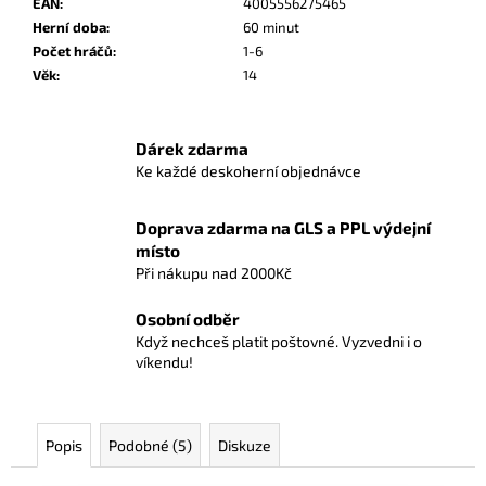
č
EAN
:
4005556275465
u
Herní doba
:
60 minut
j
Počet hráčů
:
1-6
e
Věk
:
14
m
e
Dárek zdarma
Ke každé deskoherní objednávce
JURSKÁ
VÉČA
Doprava zdarma na GLS a PPL výdejní
699
místo
Kč
Při nákupu nad 2000Kč
Osobní odběr
Když nechceš platit poštovné. Vyzvedni i o
víkendu!
Popis
Podobné (5)
Diskuze