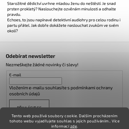
Starožitné dědictví uvrhne mladou ženu do neštěstí. Je snad
prsten prokletý? Naslouchejte ozvěnám minulosti a odhalte
pravdu.
Echoes, to jsou napínavé detektivní audiohry pro celou rodinu i
partu přátel. Jak dobře dokážete naslouchat zvukům ve svém
okolí?
Z
á
Odebírat newsletter
p
Nezmeškejte žádné novinky či slevy!
a
t
E-mail
í
Vložením e-mailu souhlasíte s
podmínkami ochrany
osobních údajů
PŘIHLÁSIT SE
Tento web používá soubory cookie. Dalším procházením
tohoto webu vyjadřujete souhlas s jejich používáním.. Více
informací
zde
.