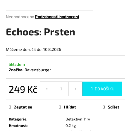
a
j
Průměrné
Neohodnoceno
Podrobnosti hodnocení
í
hodnocení
produktu
Echoes: Prsten
t
je
?
0,0
z
Můžeme doručit do:
10.8.2026
5
hvězdiček.
Skladem
HLEDAT
Značka:
Ravensburger
249 Kč
DO KOŠÍKU
D
Měrná
o
cena:
p
Zeptat se
Hlídat
Sdílet
o
r
Kategorie
:
Detektivní hry
u
Hmotnost
:
0.2 kg