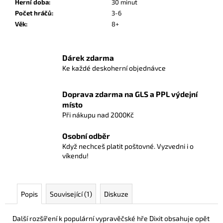
č
Herní doba
:
30 minut
u
Počet hráčů
:
3-6
j
Věk
:
8+
e
m
e
Dárek zdarma
Ke každé deskoherní objednávce
ONE
Doprava zdarma na GLS a PPL výdejní
PIECE
CG:
místo
IB08
Při nákupu nad 2000Kč
ILLUSTRATION
BOX
Osobní odběr
899
Když nechceš platit poštovné. Vyzvedni i o
Kč
víkendu!
Popis
Související (1)
Diskuze
Další rozšíření k populární vypravěčské hře Dixit obsahuje opět