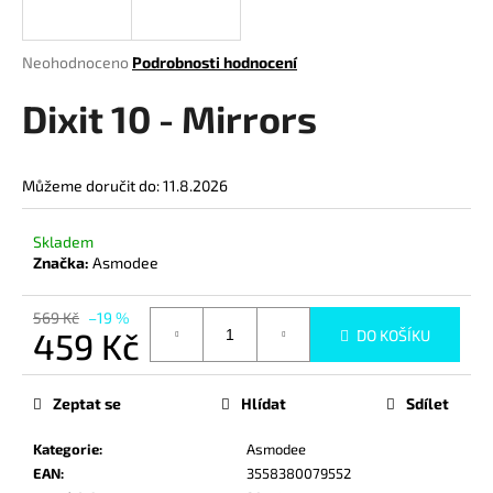
a
j
Průměrné
Neohodnoceno
Podrobnosti hodnocení
í
hodnocení
produktu
Dixit 10 - Mirrors
t
je
?
0,0
z
Můžeme doručit do:
11.8.2026
5
hvězdiček.
Skladem
HLEDAT
Značka:
Asmodee
569 Kč
–19 %
459 Kč
DO KOŠÍKU
D
Měrná
o
cena:
p
Zeptat se
Hlídat
Sdílet
o
r
Kategorie
:
Asmodee
u
EAN
:
3558380079552