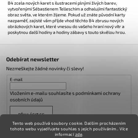
84 zcela nových karet s ilustracemi plnými živých barev,
vytvořenými Sébastienem Telleschim a odhalujími fantastický
obraz světa, ve kterém žijeme. Pokud už znáte původní karty
nazpaměť, zajisté vám příjde vhod těchto 84 zbrusu nových
obrázkových karet, které vnesou do vašeho hraní nový vítr a
poskytnou další hodiny a hodiny zábavy s touto skvělou hrou.
Z
á
Odebírat newsletter
p
Nezmeškejte žádné novinky či slevy!
a
t
E-mail
í
Vložením e-mailu souhlasíte s
podmínkami ochrany
osobních údajů
PŘIHLÁSIT SE
Tento web používá soubory cookie. Dalším procházením
tohoto webu vyjadřujete souhlas s jejich používáním.. Více
informací
zde
.