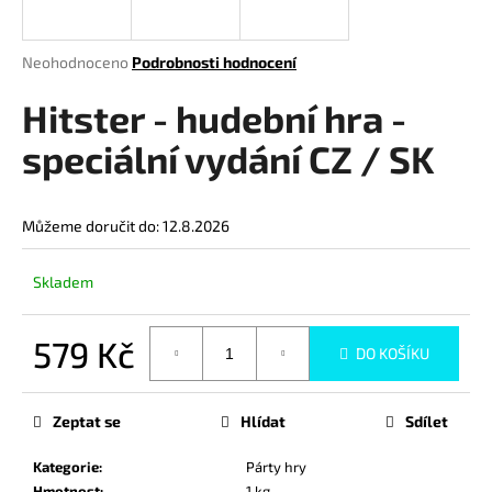
a
j
Průměrné
Neohodnoceno
Podrobnosti hodnocení
í
hodnocení
produktu
Hitster - hudební hra -
t
je
?
0,0
speciální vydání CZ / SK
z
5
hvězdiček.
Můžeme doručit do:
12.8.2026
HLEDAT
Skladem
579 Kč
D
DO KOŠÍKU
o
Měrná
p
cena:
Zeptat se
Hlídat
Sdílet
o
r
Kategorie
:
Párty hry
u
Hmotnost
:
1 kg