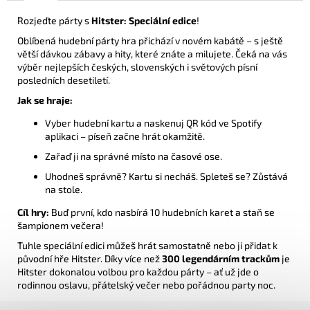
Rozjeďte párty s
Hitster: Speciální edice
!
Oblíbená hudební párty hra přichází v novém kabátě – s ještě
větší dávkou zábavy a hity, které znáte a milujete. Čeká na vás
výběr nejlepších českých, slovenských i světových písní
posledních desetiletí.
Jak se hraje:
Vyber hudební kartu a naskenuj QR kód ve Spotify
aplikaci – píseň začne hrát okamžitě.
Zařaď ji na správné místo na časové ose.
Uhodneš správně? Kartu si necháš. Spleteš se? Zůstává
na stole.
Cíl hry:
Buď první, kdo nasbírá 10 hudebních karet a staň se
šampionem večera!
Tuhle speciální edici můžeš hrát samostatně nebo ji přidat k
původní hře Hitster. Díky více než
300 legendárním trackům
je
Hitster dokonalou volbou pro každou párty – ať už jde o
rodinnou oslavu, přátelský večer nebo pořádnou party noc.