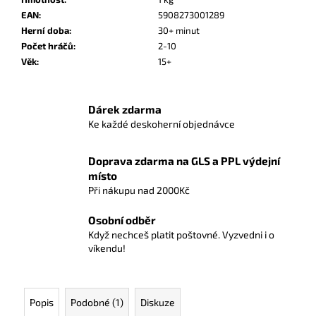
č
EAN
:
5908273001289
u
Herní doba
:
30+ minut
j
Počet hráčů
:
2-10
e
Věk
:
15+
m
e
Dárek zdarma
RUMMIKUB
Ke každé deskoherní objednávce
MINI
369
Doprava zdarma na GLS a PPL výdejní
Kč
místo
Při nákupu nad 2000Kč
Osobní odběr
Když nechceš platit poštovné. Vyzvedni i o
víkendu!
Popis
Podobné (1)
Diskuze