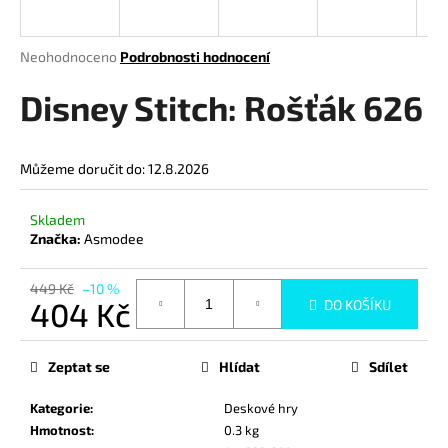
a
j
Průměrné
Neohodnoceno
Podrobnosti hodnocení
í
hodnocení
produktu
Disney Stitch: Rošťák 626
t
je
?
0,0
z
Můžeme doručit do:
12.8.2026
5
hvězdiček.
Skladem
HLEDAT
Značka:
Asmodee
449 Kč
–10 %
404 Kč
DO KOŠÍKU
D
Měrná
o
cena:
p
Zeptat se
Hlídat
Sdílet
o
r
Kategorie
:
Deskové hry
u
Hmotnost
:
0.3 kg