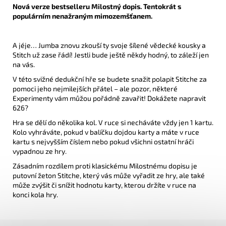
Nová verze bestselleru Milostný dopis. Tentokrát s
populárním nenažraným mimozemšťanem.
A jéje… Jumba znovu zkouší ty svoje šílené vědecké kousky a
Stitch už zase řádí! Jestli bude ještě někdy hodný, to záleží jen
na vás.
V této svižné dedukční hře se budete snažit polapit Stitche za
pomoci jeho nejmilejších přátel – ale pozor, některé
Experimenty vám můžou pořádně zavařit! Dokážete napravit
626?
Hra se dělí do několika kol. V ruce si necháváte vždy jen 1 kartu.
Kolo vyhráváte, pokud v balíčku dojdou karty a máte v ruce
kartu s nejvyšším číslem nebo pokud všichni ostatní hráči
vypadnou ze hry.
Zásadním rozdílem proti klasickému Milostnému dopisu je
putovní žeton Stitche, který vás může vyřadit ze hry, ale také
může zvýšit či snížit hodnotu karty, kterou držíte v ruce na
konci kola hry.