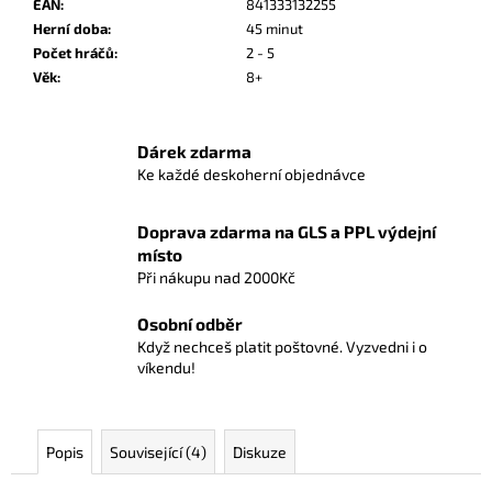
č
EAN
:
841333132255
u
Herní doba
:
45 minut
j
Počet hráčů
:
2 - 5
e
Věk
:
8+
m
e
Dárek zdarma
Ke každé deskoherní objednávce
RUMMIKUB
MINI
Doprava zdarma na GLS a PPL výdejní
369
místo
Kč
Při nákupu nad 2000Kč
Osobní odběr
Když nechceš platit poštovné. Vyzvedni i o
víkendu!
Popis
Související (4)
Diskuze