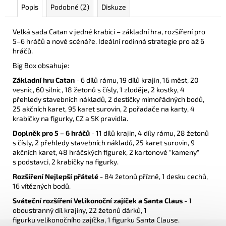
55
Popis
Podobné (2)
Diskuze
Kč
Velká sada Catan v jedné krabici – základní hra, rozšíření pro
5–6 hráčů a nové scénáře. Ideální rodinná strategie pro až 6
hráčů.
Big Box obsahuje:
Základní hru Catan
- 6 dílů rámu, 19 dílů krajin, 16 měst, 20
vesnic, 60 silnic, 18 žetonů s čísly, 1 zloděje, 2 kostky, 4
přehledy stavebních nákladů, 2 destičky mimořádných bodů,
25 akčních karet, 95 karet surovin, 2 pořadače na karty, 4
krabičky na figurky, CZ a SK pravidla.
Doplněk pro 5 – 6 hráčů
- 11 dílů krajin, 4 díly rámu, 28 žetonů
s čísly, 2 přehledy stavebních nákladů, 25 karet surovin, 9
akčních karet, 48 hráčských figurek, 2 kartonové "kameny"
s podstavci, 2 krabičky na figurky.
Rozšíření Nejlepší přátelé
- 84 žetonů přízně, 1 desku cechů,
16 vítězných bodů.
Sváteční rozšíření Velikonoční zajíček a Santa Claus
- 1
oboustranný díl krajiny, 22 žetonů dárků, 1
figurku velikonočního zajíčka, 1 figurku Santa Clause.