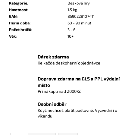
č
Kategorie
:
Deskové hry
u
Hmotnost
:
1.5 kg
j
EAN
:
8590228107411
e
Herní doba
:
60 - 90 minut
m
Počet hráčů
:
3 - 6
e
Věk
:
10+
OBALY
Dárek zdarma
NA
KARTY
Ke každé deskoherní objednávce
REX
-
STANDARD
Doprava zdarma na GLS a PPL výdejní
CARD
místo
GAME
Při nákupu nad 2000Kč
-
STANDA
-
Osobní odběr
66
Když nechceš platit poštovné. Vyzvedni i o
X
víkendu!
91
MM
100KS