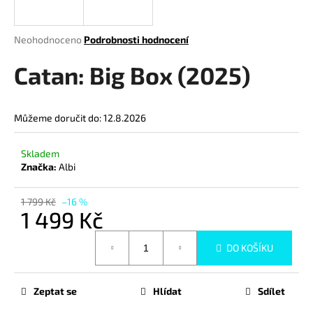
a
j
Průměrné
Neohodnoceno
Podrobnosti hodnocení
í
hodnocení
produktu
Catan: Big Box (2025)
t
je
?
0,0
z
Můžeme doručit do:
12.8.2026
5
hvězdiček.
Skladem
HLEDAT
Značka:
Albi
1 799 Kč
–16 %
1 499 Kč
D
Měrná
o
DO KOŠÍKU
cena:
p
o
r
Zeptat se
Hlídat
Sdílet
u