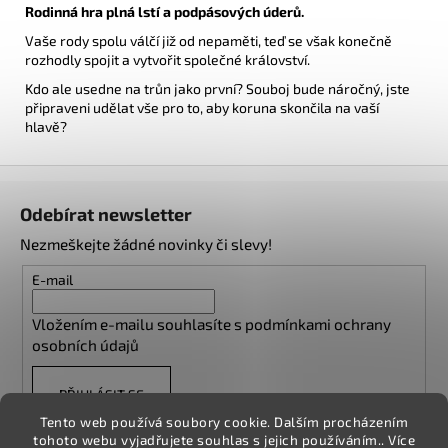
Rodinná hra plná lstí a podpásových úderů.
Vaše rody spolu válčí již od nepaměti, teď se však konečně
rozhodly spojit a vytvořit společné království.
Kdo ale usedne na trůn jako první? Souboj bude náročný, jste
připraveni udělat vše pro to, aby koruna skončila na vaší
hlavě?
Z
á
Odebírat newsletter
p
Nezmeškejte žádné novinky či slevy!
a
t
E-mail
í
Vložením e-mailu souhlasíte s
podmínkami ochrany
osobních údajů
PŘIHLÁSIT SE
Tento web používá soubory cookie. Dalším procházením
tohoto webu vyjadřujete souhlas s jejich používáním.. Více