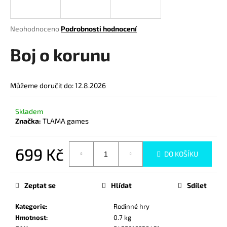
a
j
Průměrné
Neohodnoceno
Podrobnosti hodnocení
í
hodnocení
produktu
Boj o korunu
t
je
?
0,0
z
Můžeme doručit do:
12.8.2026
5
hvězdiček.
Skladem
HLEDAT
Značka:
TLAMA games
699 Kč
DO KOŠÍKU
D
Měrná
o
cena:
p
Zeptat se
Hlídat
Sdílet
o
r
Kategorie
:
Rodinné hry
u
Hmotnost
:
0.7 kg