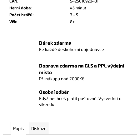
č
EAN
:
5425016928431
u
Herní doba
:
45 minut
j
Počet hráčů
:
3 - 5
e
Věk
:
8+
m
e
Dárek zdarma
Ke každé deskoherní objednávce
POKÉMON
TCG:
FIRST
Doprava zdarma na GLS a PPL výdejní
PARTNER
místo
ILLUSTRATION
Při nákupu nad 2000Kč
COLLECTION
-
SERIES
Osobní odběr
2
Když nechceš platit poštovné. Vyzvedni i o
víkendu!
1
190
Kč
Popis
Diskuze