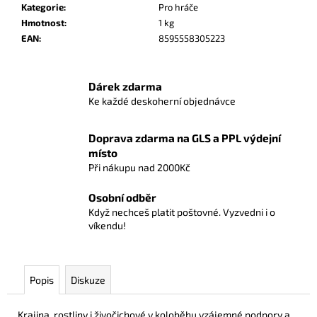
č
Kategorie
:
Pro hráče
u
Hmotnost
:
1 kg
j
EAN
:
8595558305223
e
m
e
Dárek zdarma
Ke každé deskoherní objednávce
ONE
PIECE
Doprava zdarma na GLS a PPL výdejní
-
místo
PREMIUM
Při nákupu nad 2000Kč
CARD
COLLECTION
BEST
Osobní odběr
SELECTION
Když nechceš platit poštovné. Vyzvedni i o
VOL.6
víkendu!
1
199
Kč
Popis
Diskuze
Krajina, rostliny i živočichové v koloběhu vzájemné podpory a