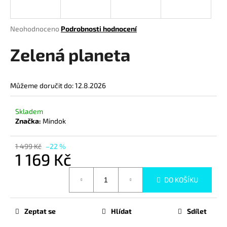
a
j
Průměrné
Neohodnoceno
Podrobnosti hodnocení
í
hodnocení
produktu
Zelená planeta
t
je
?
0,0
z
Můžeme doručit do:
12.8.2026
5
hvězdiček.
Skladem
HLEDAT
Značka:
Mindok
1 499 Kč
–22 %
1 169 Kč
D
Měrná
o
DO KOŠÍKU
cena:
p
o
r
Zeptat se
Hlídat
Sdílet
u