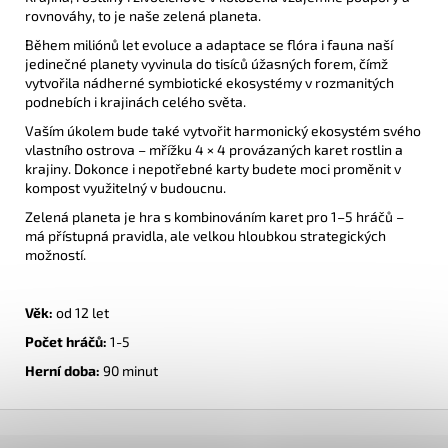
rovnováhy, to je naše zelená planeta.
Během miliónů let evoluce a adaptace se flóra i fauna naší
jedinečné planety vyvinula do tisíců úžasných forem, čímž
vytvořila nádherné symbiotické ekosystémy v rozmanitých
podnebích i krajinách celého světa.
Vaším úkolem bude také vytvořit harmonický ekosystém svého
vlastního ostrova – mřížku 4 × 4 provázaných karet rostlin a
krajiny. Dokonce i nepotřebné karty budete moci proměnit v
kompost využitelný v budoucnu.
Zelená planeta je hra s kombinováním karet pro 1–5 hráčů –
má přístupná pravidla, ale velkou hloubkou strategických
možností.
Věk:
od 12 let
Počet hráčů:
1-5
Herní doba:
90
minut
Z
á