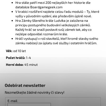
Hra stále patří mezi 200 nejlepších her historie dle
databáze
Boardgamegeek.com
V krabici rozšíření najdete celou řadu modulů – Ty, které
vyšly v původním vydání, ale především úplně nové.
Hra Zámky šíleného krále Ludvíka je založena na
principu postupného budování velkolepých zámků.
Každý hráč se snaží postavit svůj zámek tak, aby co
nejlépe odpovídal rozmarům krále.
Hráči vystupují v roli stavitelů, kteří kromě stavby svého
zámku nabízejí za úplatu své služby i ostatním hráčům.
Věk:
od 10 let
Počet hráčů:
1-4
Herní doba:
45
minut
Z
á
Odebírat newsletter
p
Nezmeškejte žádné novinky či slevy!
a
t
E-mail