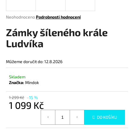
a
j
Průměrné
Neohodnoceno
Podrobnosti hodnocení
í
hodnocení
produktu
Zámky šíleného krále
t
je
?
0,0
Ludvíka
z
5
hvězdiček.
Můžeme doručit do:
12.8.2026
HLEDAT
Skladem
Značka:
Mindok
D
1 299 Kč
–15 %
o
1 099 Kč
p
Měrná
o
DO KOŠÍKU
cena:
r
u