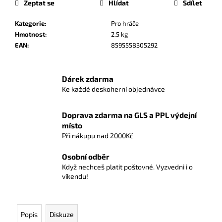
č
Zeptat se
Hlídat
Sdílet
u
j
Kategorie
:
Pro hráče
e
Hmotnost
:
2.5 kg
m
EAN
:
8595558305292
e
Dárek zdarma
KRAJINA
Ke každé deskoherní objednávce
ZVÍŘAT:
TEP
ŽIVOTA
Doprava zdarma na GLS a PPL výdejní
125
místo
Kč
Při nákupu nad 2000Kč
Osobní odběr
Když nechceš platit poštovné. Vyzvedni i o
víkendu!
Popis
Diskuze