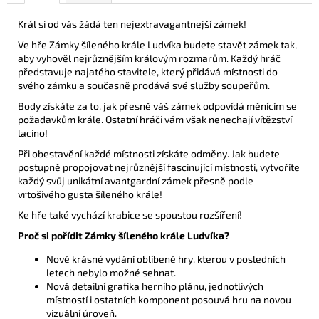
Král si od vás žádá ten nejextravagantnejší zámek!
Ve hře Zámky šíleného krále Ludvíka budete stavět zámek tak,
aby vyhověl nejrůznějším královým rozmarům. Každý hráč
představuje najatého stavitele, který přidává místnosti do
svého zámku a současně prodává své služby soupeřům.
Body získáte za to, jak přesně váš zámek odpovídá měnícím se
požadavkům krále. Ostatní hráči vám však nenechají vítězství
lacino!
Při obestavění každé místnosti získáte odměny. Jak budete
postupně propojovat nejrůznější fascinující místnosti, vytvoříte
každý svůj unikátní avantgardní zámek přesně podle
vrtošivého gusta šíleného krále!
Ke hře také vychází krabice se spoustou rozšíření!
Proč si pořídit Zámky šíleného krále Ludvíka?
Nové krásné vydání oblíbené hry, kterou v posledních
letech nebylo možné sehnat.
Nová detailní grafika herního plánu, jednotlivých
místností i ostatních komponent posouvá hru na novou
vizuální úroveň.