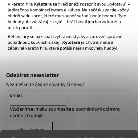
V karetní hře
Xylotara
se hráči snaží rozeznít svou „xylotaru“ –
jedinečnou kombinaci kytary a kláves. Na začátku partie každý
obdrží sadu karet, které mu soupeř seřadí podle hodnot. Tyto
hodnoty ale zůstávají skryté – hráči znají jen barvu karet a
jejich pořadí.
Během hry se pak snaží vyhrávat štychy a zároveň správně
odhadnout, kolik jich získají.
Xylotara
je chytrá, malá a
zábavná karetní hra, která potěší nejen milovníky hudby!
Z
á
Odebírat newsletter
p
Nezmeškejte žádné novinky či slevy!
a
t
E-mail
í
Vložením e-mailu souhlasíte s
podmínkami ochrany
osobních údajů
PŘIHLÁSIT SE