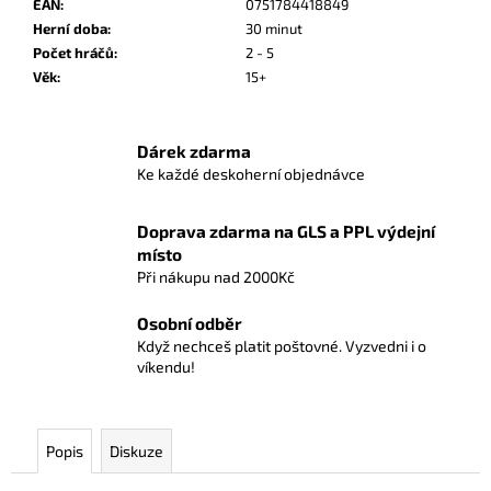
č
EAN
:
0751784418849
u
Herní doba
:
30 minut
j
Počet hráčů
:
2 - 5
e
Věk
:
15+
m
e
Dárek zdarma
Ke každé deskoherní objednávce
ONE
PIECE
CG:
Doprava zdarma na GLS a PPL výdejní
IB07
místo
ILLUSTRATION
Při nákupu nad 2000Kč
BOX
899
Osobní odběr
Kč
Když nechceš platit poštovné. Vyzvedni i o
víkendu!
Popis
Diskuze