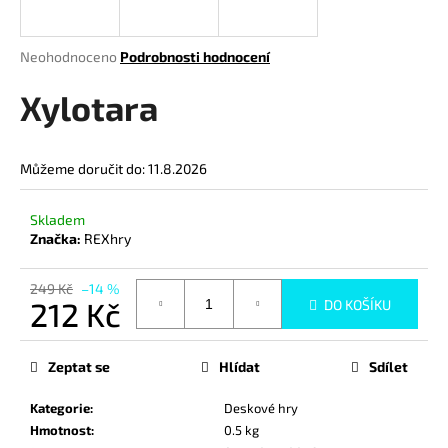
a
j
Průměrné
Neohodnoceno
Podrobnosti hodnocení
í
hodnocení
produktu
Xylotara
t
je
?
0,0
z
Můžeme doručit do:
11.8.2026
5
hvězdiček.
Skladem
HLEDAT
Značka:
REXhry
249 Kč
–14 %
212 Kč
DO KOŠÍKU
D
Měrná
o
cena:
p
Zeptat se
Hlídat
Sdílet
o
r
Kategorie
:
Deskové hry
u
Hmotnost
:
0.5 kg