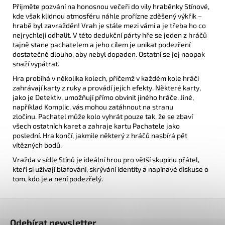
Přijměte pozvání na honosnou večeři do vily hraběnky Stínové,
kde však klidnou atmosféru náhle prořízne zděšený výkřik –
hrabě byl zavražděn!
Vrah je stále mezi vámi a je třeba ho co
nejrychleji odhalit.
V této dedukční párty hře se jeden z hráčů
tajně stane pachatelem a jeho cílem je unikat podezření
dostatečně dlouho, aby nebyl dopaden.
Ostatní se jej naopak
snaží vypátrat.
Hra probíhá v několika kolech, přičemž v každém kole hráči
zahrávají karty z ruky a provádí jejich efekty.
Některé karty,
jako je Detektiv, umožňují přímo obvinit jiného hráče.
Jiné,
například Komplic, vás mohou zatáhnout na stranu
zločinu.
Pachatel může kolo vyhrát pouze tak, že se zbaví
všech ostatních karet a zahraje kartu Pachatele jako
poslední.
Hra končí, jakmile některý z hráčů nasbírá pět
vítězných bodů.
Vražda v sídle Stínů
je ideální hrou pro větší skupinu přátel,
kteří si užívají blafování, skrývání identity a napínavé diskuse o
tom, kdo je a není podezřelý.
Z
á
Odebírat newsletter