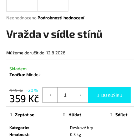
a
j
Průměrné
Neohodnoceno
Podrobnosti hodnocení
í
hodnocení
produktu
Vražda v sídle stínů
t
je
?
0,0
z
Můžeme doručit do:
12.8.2026
5
hvězdiček.
Skladem
HLEDAT
Značka:
Mindok
449 Kč
–20 %
359 Kč
DO KOŠÍKU
D
Měrná
o
cena:
p
Zeptat se
Hlídat
Sdílet
o
r
Kategorie
:
Deskové hry
u
Hmotnost
:
0.3 kg