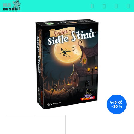
K
Přejít
Hledat
Nákup
M
Přihlášení
na
o
obsah
Zpět
Zpět
košík
š
í
C
k
o
p
o
t
ř
e
b
u
j
449 KČ
–20 %
e
t
e
n