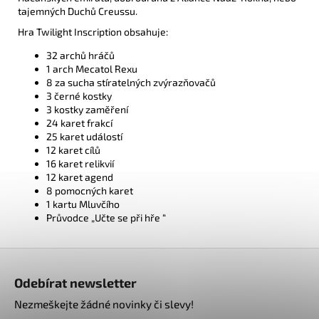
tajemných Duchů Creussu.
Hra Twilight Inscription obsahuje:
32 archů hráčů
1 arch Mecatol Rexu
8 za sucha stíratelných zvýrazňovačů
3 černé kostky
3 kostky zaměření
24 karet frakcí
25 karet událostí
12 karet cílů
16 karet relikvií
12 karet agend
8 pomocných karet
1 kartu Mluvčího
Průvodce „Učte se při hře “
Z
á
Odebírat newsletter
p
Nezmeškejte žádné novinky či slevy!
a