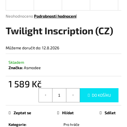
a
j
Průměrné
Neohodnoceno
Podrobnosti hodnocení
í
hodnocení
produktu
Twilight Inscription (CZ)
t
je
?
0,0
z
Můžeme doručit do:
12.8.2026
5
hvězdiček.
Skladem
HLEDAT
Značka:
Asmodee
1 589 Kč
D
Měrná
DO KOŠÍKU
cena:
o
p
o
Zeptat se
Hlídat
Sdílet
r
u
Kategorie
:
Pro hráče