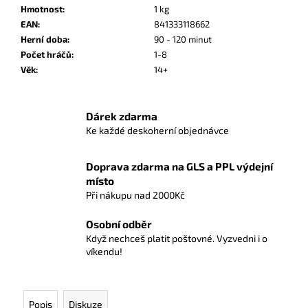
č
Hmotnost
:
1 kg
u
EAN
:
841333118662
j
Herní doba
:
90 - 120 minut
e
Počet hráčů
:
1-8
m
Věk
:
14+
e
Dárek zdarma
POKÉMON
Ke každé deskoherní objednávce
TCG:
FIRST
PARTNER
ILLUSTRATION
Doprava zdarma na GLS a PPL výdejní
COLLECTION
místo
-
Při nákupu nad 2000Kč
SERIES
2
Osobní odběr
1
Když nechceš platit poštovné. Vyzvedni i o
190
víkendu!
Kč
Popis
Diskuze