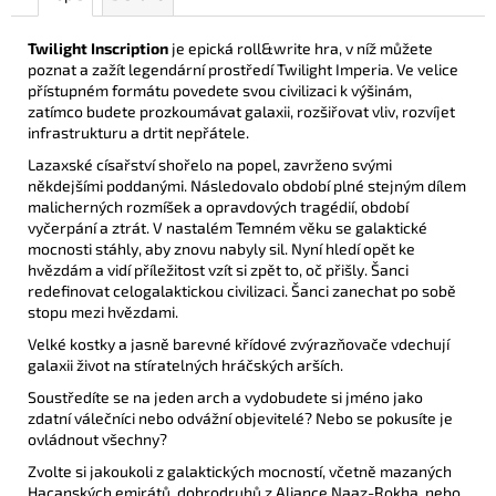
Twilight Inscription
je epická roll&write hra, v níž můžete
poznat a zažít legendární prostředí Twilight Imperia. Ve velice
přístupném formátu povedete svou civilizaci k výšinám,
zatímco budete prozkoumávat galaxii, rozšiřovat vliv, rozvíjet
infrastrukturu a drtit nepřátele.
Lazaxské císařství shořelo na popel, zavrženo svými
někdejšími poddanými. Následovalo období plné stejným dílem
malicherných rozmíšek a opravdových tragédií, období
vyčerpání a ztrát. V nastalém Temném věku se galaktické
mocnosti stáhly, aby znovu nabyly sil. Nyní hledí opět ke
hvězdám a vidí příležitost vzít si zpět to, oč přišly. Šanci
redefinovat celogalaktickou civilizaci. Šanci zanechat po sobě
stopu mezi hvězdami.
Velké kostky a jasně barevné křídové zvýrazňovače vdechují
galaxii život na stíratelných hráčských arších.
Soustředíte se na jeden arch a vydobudete si jméno jako
zdatní válečníci nebo odvážní objevitelé? Nebo se pokusíte je
ovládnout všechny?
Zvolte si jakoukoli z galaktických mocností, včetně mazaných
Hacanských emirátů, dobrodruhů z Aliance Naaz-Rokha, nebo