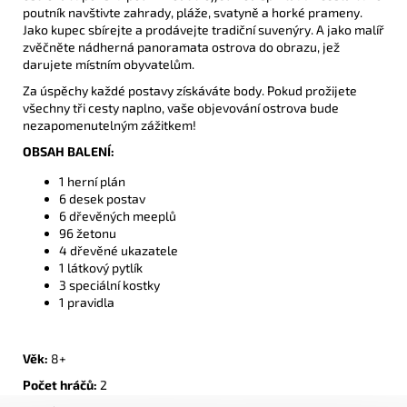
poutník navštivte zahrady, pláže, svatyně a horké prameny.
Jako kupec sbírejte a prodávejte tradiční suvenýry. A jako malíř
zvěčněte nádherná panoramata ostrova do obrazu, jež
darujete místním obyvatelům.
Za úspěchy každé postavy získáváte body. Pokud prožijete
všechny tři cesty naplno, vaše objevování ostrova bude
nezapomenutelným zážitkem!
OBSAH BALENÍ:
1 herní plán
6 desek postav
6 dřevěných meeplů
96 žetonu
4 dřevěné ukazatele
1 látkový pytlík
3 speciální kostky
1 pravidla
Věk:
8+
Počet hráčů:
2