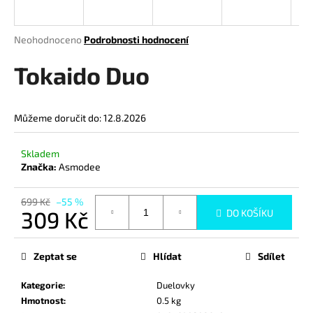
a
j
Průměrné
Neohodnoceno
Podrobnosti hodnocení
í
hodnocení
produktu
Tokaido Duo
t
je
?
0,0
z
Můžeme doručit do:
12.8.2026
5
hvězdiček.
Skladem
HLEDAT
Značka:
Asmodee
699 Kč
–55 %
309 Kč
DO KOŠÍKU
D
Měrná
o
cena:
p
Zeptat se
Hlídat
Sdílet
o
r
Kategorie
:
Duelovky
u
Hmotnost
:
0.5 kg