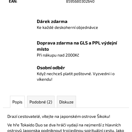
č
EAN
:
8595680302640
u
j
e
Dárek zdarma
m
Ke každé deskoherní objednávce
e
Doprava zdarma na GLS a PPL výdejní
místo
NORTHGARD:
Při nákupu nad 2000Kč
ZEMĚ
NEPOZNANÉ
-
Osobní odběr
DIVOČINA
Když nechceš platit poštovné. Vyzvedni i o
580
víkendu!
Kč
Popis
Podobné (2)
Diskuze
Drazí cestovatelé, vítejte na japonském ostrove Šikoku!
Ve hře Tokaido Duo se dva hráči vydají na nejmenší z hlavních
ostrovů Japonska podniknout trojjedinou spirituální cestu. Jako