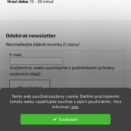
Hrací doba:
15 - 30 minut
Z
á
Odebírat newsletter
p
Nezmeškejte žádné novinky či slevy!
a
t
E-mail
í
Vložením e-mailu souhlasíte s
podmínkami ochrany
osobních údajů
PŘIHLÁSIT SE
Tento web používá soubory cookie. Dalším procházením
tohoto webu vyjadřujete souhlas s jejich používáním.. Více
informací
zde
.
Vytvořil Shoptet
Souhlasím
Copyright 2026
NA DESCE
. Všechna práva vyhrazena.
Upravit
nastavení cookies