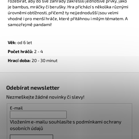
rozebírat, aby do své zahrady zakreslili jednotlivé prvky, jako
je bambus, mráčky či berušky. Hra přichází s několika různými
úrovněmi obtížnosti, přičemž ty nejjednodušší jsou velmi
vhodné i pro menší hráče, které přitáhnou i milým tématem. A
samozřejmě pandami!
Věk:
od 6 let
Počet hráčů:
2
- 4
Hrací doba:
20 - 30 minut
Z
á
Odebírat newsletter
p
Nezmeškejte žádné novinky či slevy!
a
t
E-mail
í
Vložením e-mailu souhlasíte s
podmínkami ochrany
osobních údajů