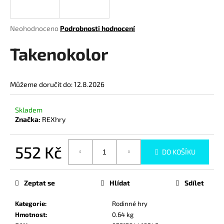
a
j
Průměrné
Neohodnoceno
Podrobnosti hodnocení
í
hodnocení
produktu
Takenokolor
t
je
?
0,0
z
Můžeme doručit do:
12.8.2026
5
hvězdiček.
Skladem
HLEDAT
Značka:
REXhry
552 Kč
DO KOŠÍKU
D
Měrná
o
cena:
p
Zeptat se
Hlídat
Sdílet
o
r
Kategorie
:
Rodinné hry
u
Hmotnost
:
0.64 kg