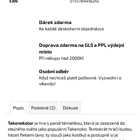
č
EAN
:
0751784418245
u
j
e
Dárek zdarma
m
Ke každé deskoherní objednávce
e
Doprava zdarma na GLS a PPL výdejní
místo
POKÉMON
Při nákupu nad 2000Kč
UP:
GS
PIKACHU
Osobní odběr
-
Když nechceš platit poštovné. Vyzvedni i o
A4
víkendu!
ALBUM
NA
180
KARET
Popis
Podobné (2)
Diskuze
299
Kč
Takenokolor
je hra s pandí tématikou, která je zasezená do
stejného světa jako populární Takenoko. Tentokrát hráči budou
házet fixkami (ano, ty slouží jako kostky) a postupně si je