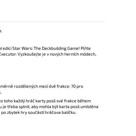
.
í edici Star Wars: The Deckbuilding Game! Plňte
a Executor. Vyzkoušejte je v nových herních módech,
noměrně rozdělených mezi dvě frakce: 70 pro
.
to toho každý hráč karty posil své frakce během
u je třeba splnit, aby mohla být karta posil umístěna
 po zbytek hry součástí hráčova balíčku.