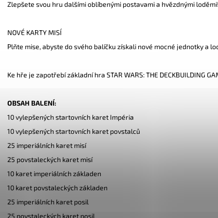
Zlepšete svou hru dalšími oblíbenými postavami a hvězdnými loděmi
NOVÉ KARTY MISÍ
Plňte mise, abyste do svého balíčku získali nové mocné jednotky a lo
Ke hře je zapotřebí základní hra STAR WARS: THE DECKBUILDING GA
OBSAH BALENÍ:
10 vylepšených startovních karet Impéria
10 vylepšených startovních karet povstalců
25 imperiálních karet misí
25 povstaleckých karet misí
10 karet imperiálních základen
10 karet povstaleckých základen
25 imperiálních karet posil
25 povstaleckých karet posil