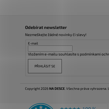
Z
á
Odebírat newsletter
p
Nezmeškejte žádné novinky či slevy!
a
t
E-mail
í
Vložením e-mailu souhlasíte s
podmínkami ochr
PŘIHLÁSIT SE
Copyright 2026
NA DESCE
. Všechna práva vyhrazena.