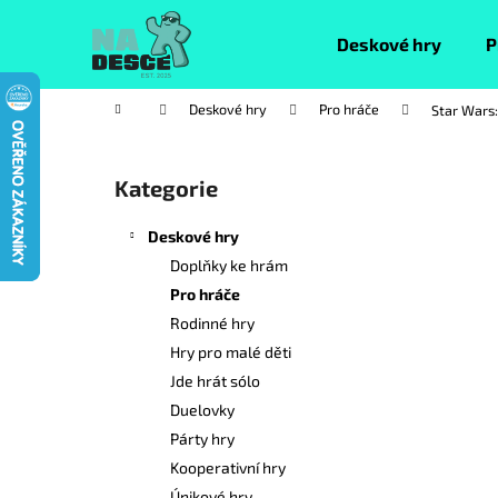
K
Přejít
na
o
Deskové hry
P
obsah
Zpět
Zpět
š
do
do
í
Domů
Deskové hry
Pro hráče
Star Wars:
k
obchodu
obchodu
P
o
Kategorie
Přeskočit
s
kategorie
t
Deskové hry
r
Doplňky ke hrám
a
Pro hráče
n
Rodinné hry
n
Hry pro malé děti
í
Jde hrát sólo
p
Duelovky
a
Párty hry
n
Kooperativní hry
e
Únikové hry