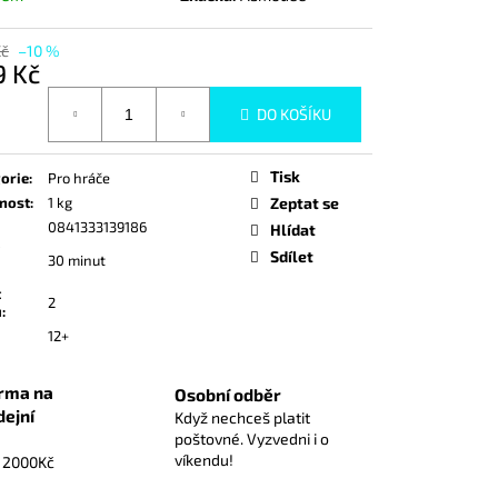
ZÁKLADNÍ HRA
Kč
–10 %
9 Kč
á
DO KOŠÍKU
Tisk
orie
:
Pro hráče
nost
:
1 kg
Zeptat se
0841333139186
Hlídat
Sdílet
30 minut
t
2
ů
:
12+
rma na
Osobní odběr
dejní
Když nechceš platit
poštovné. Vyzvedni i o
víkendu!
d 2000Kč