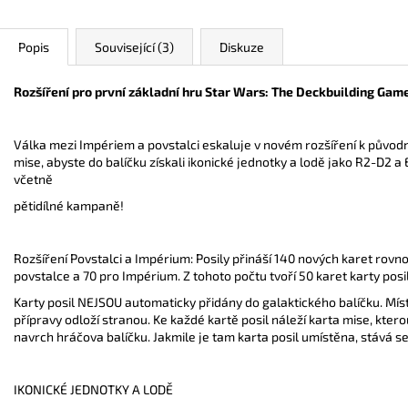
Popis
Související (3)
Diskuze
Rozšíření pro první základní hru Star Wars: The Deckbuilding Game
Válka mezi Impériem a povstalci eskaluje v novém rozšíření k původn
mise, abyste do balíčku získali ikonické jednotky a lodě jako R2-D2 
včetně
pětidílné kampaně!
Rozšíření Povstalci a Impérium: Posily přináší 140 nových karet rov
povstalce a 70 pro Impérium. Z tohoto počtu tvoří 50 karet karty posil
Karty posil NEJSOU automaticky přidány do galaktického balíčku. Mís
přípravy odloží stranou. Ke každé kartě posil náleží karta mise, ktero
navrch hráčova balíčku. Jakmile je tam karta posil umístěna, stává se
IKONICKÉ JEDNOTKY A LODĚ