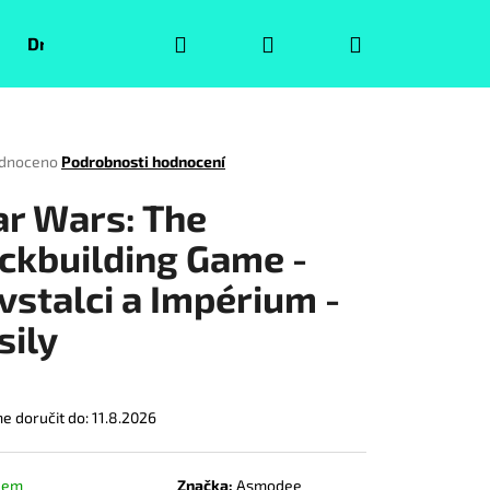
Hledat
Přihlášení
Nákupní
Druhá jakost
Pokémoni
Volný čas
Puzzle
košík
rné
dnoceno
Podrobnosti hodnocení
ení
tu
ar Wars: The
ckbuilding Game -
vstalci a Impérium -
ček.
sily
 doručit do:
11.8.2026
Následující
dem
Značka:
Asmodee