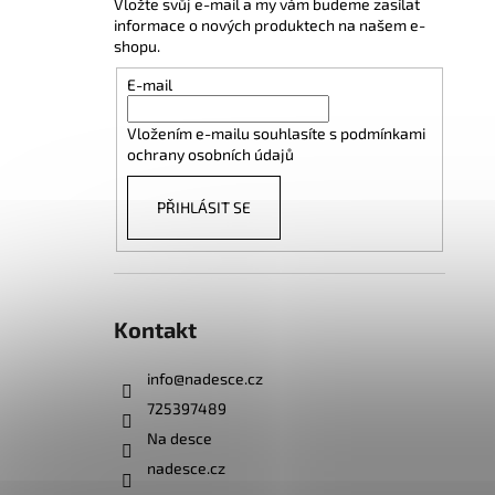
Vložte svůj e-mail a my vám budeme zasílat
informace o nových produktech na našem e-
shopu.
E-mail
Vložením e-mailu souhlasíte s
podmínkami
ochrany osobních údajů
PŘIHLÁSIT SE
Kontakt
info
@
nadesce.cz
725397489
Na desce
nadesce.cz