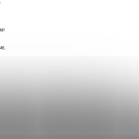
!
dě!
ME.