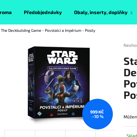
roma
Předobjednávky
Obaly, inserty, doplňky
 The Deckbuilding Game - Povstalci a Impérium - Posily
Co potřebujete najít?
Průmě
Neoho
hodnoc
produk
HLEDAT
St
je
0,0
De
z
Po
5
Doporučujeme
hvězdi
Po
999 KČ
–10 %
Můžeme
Skla