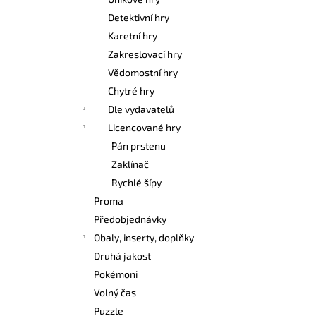
POKÉMON TCG: FIRST PARTNER
l
ILLUSTRATION COLLECTION - SERIES 3
Detektivní hry
1 099 Kč
Karetní hry
Zakreslovací hry
Vědomostní hry
Chytré hry
Dle vydavatelů
Licencované hry
Pán prstenu
Zaklínač
Rychlé šípy
Proma
Předobjednávky
Obaly, inserty, doplňky
Druhá jakost
Pokémoni
Volný čas
Puzzle