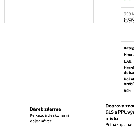
OBALY NA KARTY DIAMOND GREEN:
CARCASSONNE: 
STANDARD BLACK (63,5X88 MM) ČERNÉ
559 Kč
999 
56 Kč
89
Měrn
cena:
Kateg
Hmot
EAN
:
Herní
doba
:
Poče
hráč
Věk
:
Doprava zda
Dárek zdarma
GLS a PPL vý
Ke každé deskoherní
místo
objednávce
Při nákupu na