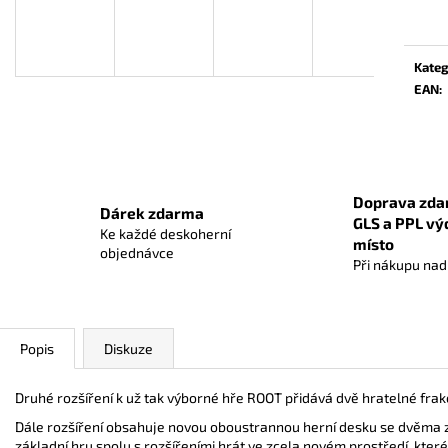
RUMMIKUB MINI
KOI
cena:
369 Kč
939 Kč
Původně:
1 059 
Kateg
EAN
:
Doprava zda
Dárek zdarma
GLS a PPL vý
Ke každé deskoherní
místo
objednávce
Při nákupu na
Popis
Diskuze
Druhé rozšíření k už tak výborné hře ROOT přidává dvě hratelné frak
Dále rozšíření obsahuje novou oboustrannou herní desku se dvěma z
základní hru spolu s rozšířeními hrát ve zcela novém prostředí, které