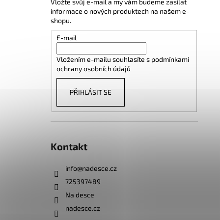
Vložte svůj e-mail a my vám budeme zasílat
informace o nových produktech na našem e-
shopu.
E-mail
Vložením e-mailu souhlasíte s
podmínkami
ochrany osobních údajů
PŘIHLÁSIT SE
Kontakt
info
@
nadesce.cz
725397489
Na desce
nadesce.cz