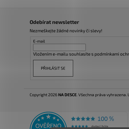
Z
á
Odebírat newsletter
p
Nezmeškejte žádné novinky či slevy!
a
t
E-mail
í
Vložením e-mailu souhlasíte s
podmínkami ochr
PŘIHLÁSIT SE
Copyright 2026
NA DESCE
. Všechna práva vyhrazena.