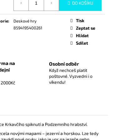
DO KOŠÍKU
Kč
Tisk
orie
:
Deskové hry
8594195400261
Zeptat se
Hlídat
Sdílet
rma na
Osobní odběr
dejní
Když nechceš platit
poštovné. Vyzvedni i o
víkendu!
d 2000Kč
ce Krkavčího spiknutí a Podzemního hrabství.
cela novými mapami – jezerní a horskou. Lze tedy
 zavádí nové prvky, jako je vor na jezeře nebo