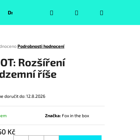
Hledat
Přihlášení
Nákupní
Druhá jakost
Pokémoni
Volný čas
Puzzle
košík
rné
dnoceno
Podrobnosti hodnocení
ení
tu
OT: Rozšíření
dzemní říše
ček.
 doručit do:
12.8.2026
dem
Značka:
Fox in the box
Následující
50 Kč
á