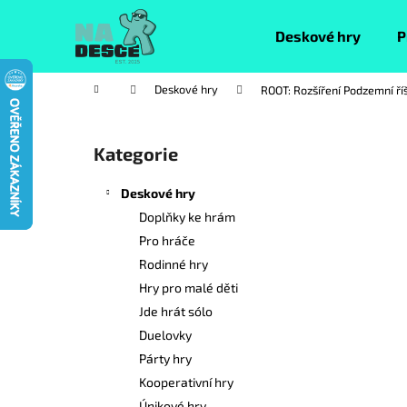
K
Přejít
na
o
Deskové hry
P
obsah
Zpět
Zpět
š
do
do
í
Domů
Deskové hry
ROOT: Rozšíření Podzemní ří
k
obchodu
obchodu
P
o
Kategorie
Přeskočit
s
kategorie
t
Deskové hry
r
Doplňky ke hrám
a
Pro hráče
n
Rodinné hry
n
Hry pro malé děti
í
Jde hrát sólo
p
Duelovky
a
Párty hry
n
Kooperativní hry
e
Únikové hry