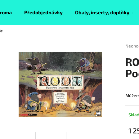
roma
Předobjednávky
Obaly, inserty, doplňky
še
Co potřebujete najít?
Průmě
Neoho
hodnoc
produk
HLEDAT
RO
je
0,0
Po
z
5
Doporučujeme
hvězdi
Můžeme
Skla
1 2
Měrn