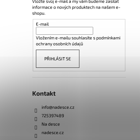
Vložte svůj e-mail a my vám budeme zasílat
informace o nových produktech na našem e-
shopu.
E-mail
Vložením e-mailu souhlasíte s
podmínkami
ochrany osobních údajů
PŘIHLÁSIT SE
Kontakt
info
@
nadesce.cz
725397489
Na desce
nadesce.cz