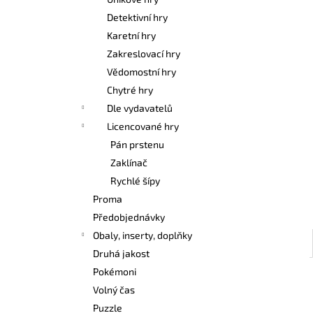
ONE PIECE CG: IB07 ILLUSTRATION BOX
l
Detektivní hry
899 Kč
Karetní hry
Zakreslovací hry
Vědomostní hry
Chytré hry
Dle vydavatelů
Licencované hry
Pán prstenu
Zaklínač
Rychlé šípy
Proma
Předobjednávky
Obaly, inserty, doplňky
Druhá jakost
Pokémoni
Volný čas
Puzzle