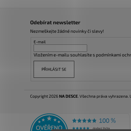
Z
á
Odebírat newsletter
p
Nezmeškejte žádné novinky či slevy!
a
t
E-mail
í
Vložením e-mailu souhlasíte s
podmínkami ochr
PŘIHLÁSIT SE
Copyright 2026
NA DESCE
. Všechna práva vyhrazena.