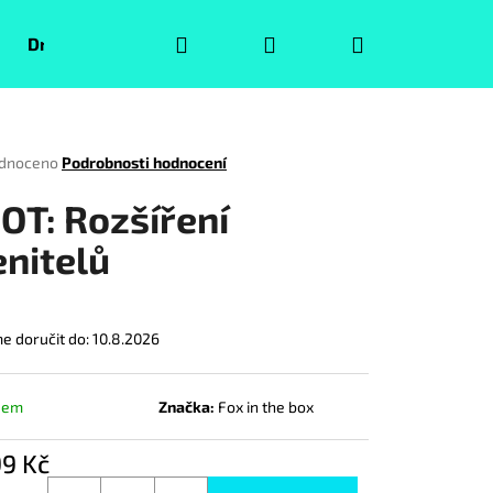
Hledat
Přihlášení
Nákupní
Druhá jakost
Pokémoni
Volný čas
Puzzle
košík
rné
dnoceno
Podrobnosti hodnocení
ení
tu
OT: Rozšíření
enitelů
ček.
 doručit do:
10.8.2026
dem
Značka:
Fox in the box
Následující
99 Kč
á