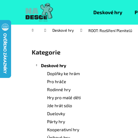
K
Přejít
na
o
Deskové hry
P
obsah
Zpět
Zpět
š
do
do
í
Domů
Deskové hry
ROOT: Rozšíření Plenitelů
k
obchodu
obchodu
P
o
Kategorie
Přeskočit
s
kategorie
t
Deskové hry
r
Doplňky ke hrám
a
Pro hráče
n
Rodinné hry
n
Hry pro malé děti
í
Jde hrát sólo
p
Duelovky
a
Párty hry
n
Kooperativní hry
e
Únikové hry