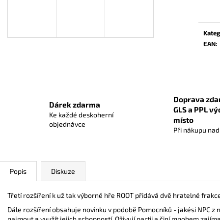
ONE PIECE CG: IB08 ILLUSTRATION BOX
ONE PIECE CARD
cena:
RED MONKEY.D.L
899 Kč
429 Kč
Kateg
EAN
:
Doprava zda
Dárek zdarma
GLS a PPL vý
Ke každé deskoherní
místo
objednávce
Při nákupu na
Popis
Diskuze
Třetí rozšíření k už tak výborné hře ROOT přidává dvě hratelné frakc
Dále rozšíření obsahuje novinku v podobě Pomocníků - jakési NPC z n
najmout a využít jejich schopností. Oživují partii a činí mnohem zajíma