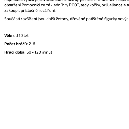
obsažení Pomocníci ze základní hry ROOT, tedy kočky, orli, aliance a t
zakoupit příslušné rozšíření.
Součástí rozšíření jsou další žetony, dřevěné potištěné figurky nových
Věk:
od 10 let
Počet hráčů:
2-6
Hrací doba:
60 - 120 minut