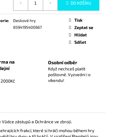
 GAME - STARTER DECK
DO KOŠÍKU
UFFY ST-31 - EN
Tisk
orie
:
Deskové hry
8594195400667
Zeptat se
Hlídat
Sdílet
rma na
Osobní odběr
dejní
Když nechceš platit
poštovné. Vyzvedni i o
víkendu!
d 2000Kč
e Vůdce zástupů a Ochránce ve zbroji.
ehrajících frakcí, které si hráči mohou během hry
vější hru dvou a tří hráčů. V rozšíření Plenitelů jsou