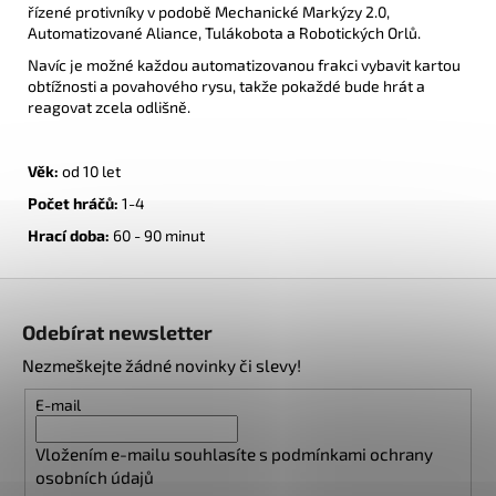
řízené protivníky v podobě Mechanické Markýzy 2.0,
Automatizované Aliance, Tulákobota a Robotických Orlů.
Navíc je možné každou automatizovanou frakci vybavit kartou
obtížnosti a povahového rysu, takže pokaždé bude hrát a
reagovat zcela odlišně.
Věk:
od 10 let
Počet hráčů:
1-4
Hrací doba:
60 - 90 minut
Z
á
Odebírat newsletter
p
Nezmeškejte žádné novinky či slevy!
a
t
E-mail
í
Vložením e-mailu souhlasíte s
podmínkami ochrany
osobních údajů