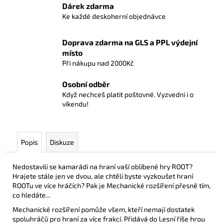
č
Dárek zdarma
u
Ke každé deskoherní objednávce
j
e
Doprava zdarma na GLS a PPL výdejní
m
místo
e
Při nákupu nad 2000Kč
Osobní odběr
STALKER
Když nechceš platit poštovné. Vyzvedni i o
-
SADA
víkendu!
NÁHRADNÍCH
SAMOLEPEK
A
MAP
Popis
Diskuze
229
Kč
Nedostavili se kamarádi na hraní vaší oblíbené hry ROOT?
Hrajete stále jen ve dvou, ale chtěli byste vyzkoušet hraní
ROOTu ve více hráčích? Pak je Mechanické rozšíření přesně tím,
co hledáte...
Mechanické rozšíření pomůže všem, kteří nemají dostatek
spoluhráčů pro hraní za více frakcí. Přidává do Lesní říše hrou