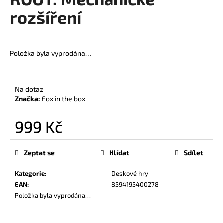
je
a
0,0
rozšíření
z
j
5
í
hvězdiček.
t
Položka byla vyprodána…
?
Na dotaz
Značka:
Fox in the box
HLEDAT
999 Kč
Měrná
cena:
Zeptat se
Hlídat
Sdílet
D
o
Kategorie
:
Deskové hry
p
EAN
:
8594195400278
o
Položka byla vyprodána…
r
u