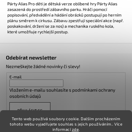
Párty Alias Pro děti je dětská verze oblíbené hry Párty Alias
zasazená do prostředí zábavního parku. Hráči pomocí
popisování, předvádění a hádání obrázků postupují po herním
plánu směrem k cirkusu. Zábavu zpestřují speciální akce (např.
poskakování, držení se za nos) a mechanika ruského kola,
které umožňuje rychlejší postup.
Z
á
Odebírat newsletter
p
Nezmeškejte žádné novinky či slevy!
a
t
E-mail
í
Vložením e-mailu souhlasíte s
podmínkami ochrany
osobních údajů
PŘIHLÁSIT SE
Tento web používá soubory cookie. Dalším procházením
tohoto webu vyjadřujete souhlas s jejich používáním.. Více
informací
zde
.