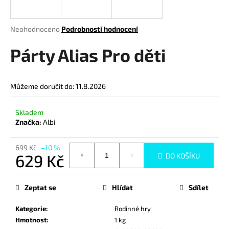
a
j
Průměrné
Neohodnoceno
Podrobnosti hodnocení
í
hodnocení
produktu
Párty Alias Pro děti
t
je
?
0,0
z
Můžeme doručit do:
11.8.2026
5
hvězdiček.
Skladem
HLEDAT
Značka:
Albi
699 Kč
–10 %
629 Kč
DO KOŠÍKU
D
Měrná
o
cena:
p
Zeptat se
Hlídat
Sdílet
o
r
Kategorie
:
Rodinné hry
u
Hmotnost
:
1 kg