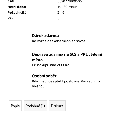
č
EAN
:
8590228109606
u
Herní doba
:
15 - 30 minut
j
Počet hráčů
:
2 - 6
e
Věk
:
5+
m
e
Dárek zdarma
Ke každé deskoherní objednávce
POKÉMON
TCG:
FIRST
Doprava zdarma na GLS a PPL výdejní
PARTNER
místo
ILLUSTRATION
Při nákupu nad 2000Kč
COLLECTION
-
SERIES
Osobní odběr
2
Když nechceš platit poštovné. Vyzvedni i o
víkendu!
1
190
Kč
Popis
Podobné (1)
Diskuze