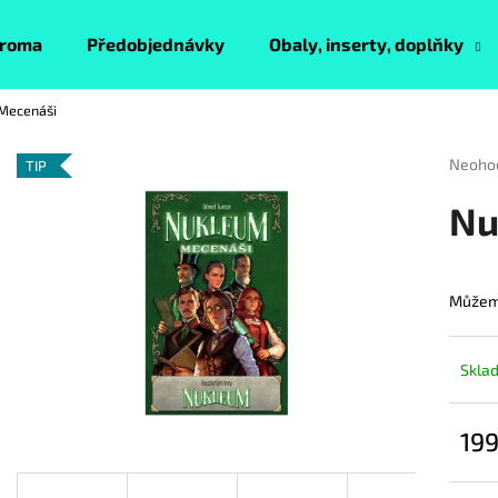
roma
Předobjednávky
Obaly, inserty, doplňky
Mecenáši
Co potřebujete najít?
Průmě
Neoho
TIP
hodnoc
produk
HLEDAT
Nu
je
0,0
z
5
Můžeme
Doporučujeme
hvězdi
Skla
199
Měrn
cena: