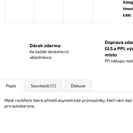
RUMMIKUB MINI
KOI
Kateg
Hmot
369 Kč
939 Kč
Původně:
1 059 
EAN
:
Doprava zda
Dárek zdarma
GLS a PPL vý
Ke každé deskoherní
místo
objednávce
Při nákupu na
Popis
Související (1)
Diskuze
Malé rozšíření, které přináší asymetrické průmyslníky, kteří vám daj
pro autobarona.