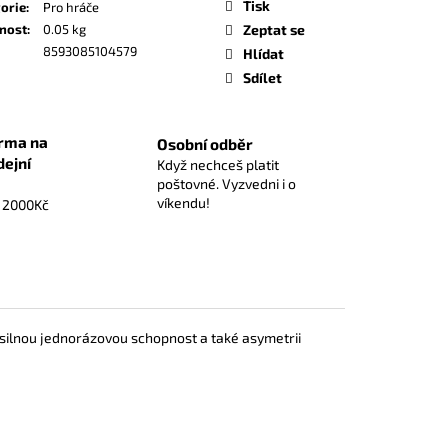
Tisk
orie
:
Pro hráče
nost
:
0.05 kg
Zeptat se
Kč
8593085104579
Hlídat
Sdílet
rma na
Osobní odběr
dejní
Když nechceš platit
poštovné. Vyzvedni i o
víkendu!
d 2000Kč
í silnou jednorázovou schopnost a také asymetrii