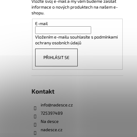
Vložte svůj e-mail a my vám budeme zasílat
informace o nových produktech na našem e-
shopu.
E-mail
Vložením e-mailu souhlasíte s
podmínkami
ochrany osobních údajů
PŘIHLÁSIT SE
Kontakt
info
@
nadesce.cz
725397489
Na desce
nadesce.cz