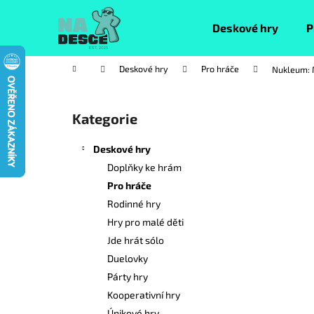
K
Přejít
na
o
Deskové hry
P
obsah
Zpět
Zpět
š
do
do
í
Domů
Deskové hry
Pro hráče
Nukleum: 
k
obchodu
obchodu
P
o
Kategorie
Přeskočit
s
kategorie
t
Deskové hry
r
Doplňky ke hrám
a
Pro hráče
n
Rodinné hry
n
Hry pro malé děti
í
Jde hrát sólo
p
Duelovky
a
Párty hry
n
Kooperativní hry
e
Únikové hry