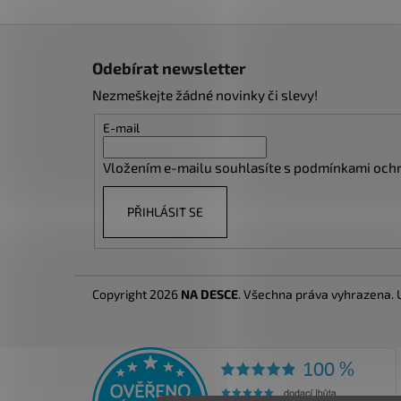
Z
á
Odebírat newsletter
p
Nezmeškejte žádné novinky či slevy!
a
t
E-mail
í
Vložením e-mailu souhlasíte s
podmínkami ochr
PŘIHLÁSIT SE
Copyright 2026
NA DESCE
. Všechna práva vyhrazena.