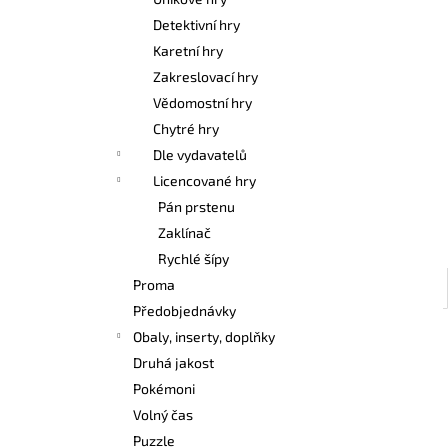
POKÉMON TCG: FIRST PARTNER
l
ILLUSTRATION COLLECTION - SERIES 3
Detektivní hry
1 099 Kč
Karetní hry
Zakreslovací hry
Vědomostní hry
Chytré hry
Dle vydavatelů
Licencované hry
Pán prstenu
Zaklínač
Rychlé šípy
Proma
Předobjednávky
Obaly, inserty, doplňky
Druhá jakost
Pokémoni
Volný čas
Puzzle