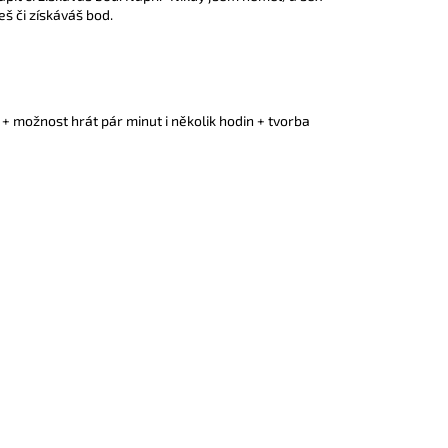
eš či získáváš bod.
 + možnost hrát pár minut i několik hodin + tvorba