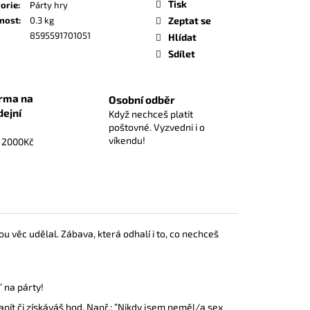
Tisk
ZÁKLADNÍ HRA
orie
:
Párty hry
nost
:
0.3 kg
Zeptat se
8595591701051
Hlídat
Sdílet
rma na
Osobní odběr
dejní
Když nechceš platit
poštovné. Vyzvedni i o
víkendu!
d 2000Kč
u věc udělal. Zábava, která odhalí i to, co nechceš
” na párty!
apít či získáváš bod.
Např.: ”Nikdy jsem neměl/a sex