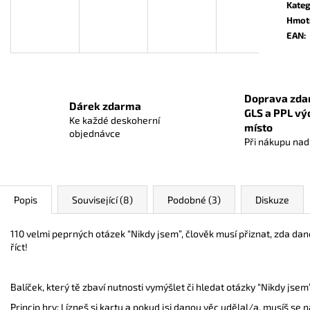
OBALY NA KARTY DIAMOND GREEN:
CARCASSONNE: 
Kateg
STANDARD BLACK (63,5X88 MM) ČERNÉ
Hmot
559 Kč
56 Kč
EAN
:
Doprava zda
Dárek zdarma
GLS a PPL vý
Ke každé deskoherní
místo
objednávce
Při nákupu na
Popis
Související (8)
Podobné (3)
Diskuze
110 velmi peprných otázek “Nikdy jsem”, člověk musí přiznat, zda dano
říct!
Balíček, který tě zbaví nutnosti vymýšlet či hledat otázky “Nikdy jsem
Princip hry: Lízneš si kartu a pokud jsi danou věc udělal/a, musíš se n