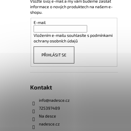
Vložte svůj e-mail a my vám budeme zasílat
informace o nových produktech na našem e-
shopu.
E-mail
Vložením e-mailu souhlasíte s
podmínkami
ochrany osobních údajů
PŘIHLÁSIT SE
Kontakt
info
@
nadesce.cz
725397489
Na desce
nadesce.cz