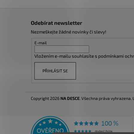
Z
á
Odebírat newsletter
p
Nezmeškejte žádné novinky či slevy!
a
t
E-mail
í
Vložením e-mailu souhlasíte s
podmínkami ochr
PŘIHLÁSIT SE
Copyright 2026
NA DESCE
. Všechna práva vyhrazena.