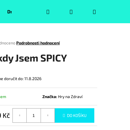
Hledat
Přihlášení
Nákupní
Druhá jakost
Pokémoni
Volný čas
Puzzle
košík
rné
dnoceno
Podrobnosti hodnocení
ení
tu
kdy Jsem SPICY
 doručit do:
11.8.2026
ček.
dem
Značka:
Hry na Zdraví
 Kč
Následující
DO KOŠÍKU
á