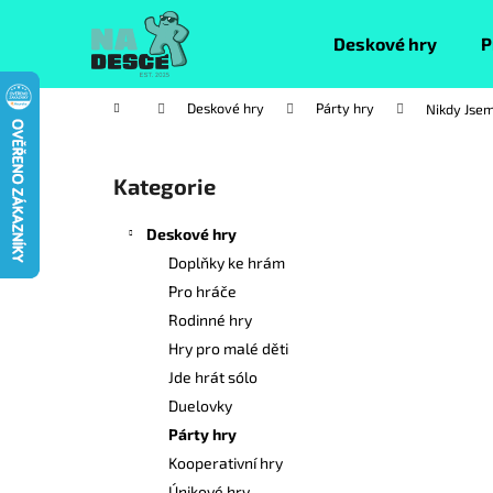
K
Přejít
na
o
Deskové hry
P
obsah
Zpět
Zpět
š
do
do
í
Domů
Deskové hry
Párty hry
Nikdy Jsem
k
obchodu
obchodu
P
o
Kategorie
Přeskočit
s
kategorie
t
Deskové hry
r
Doplňky ke hrám
a
Pro hráče
n
Rodinné hry
n
Hry pro malé děti
í
Jde hrát sólo
p
Duelovky
a
Párty hry
n
Kooperativní hry
e
Únikové hry