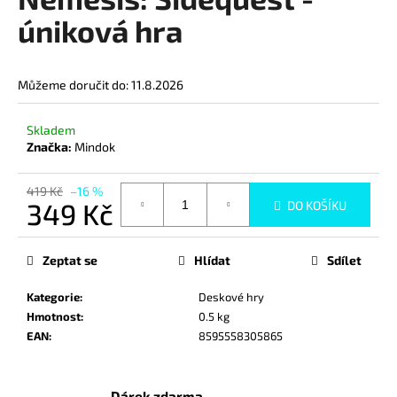
je
a
4,0
úniková hra
z
j
5
í
hvězdiček.
Můžeme doručit do:
11.8.2026
t
?
Skladem
Značka:
Mindok
419 Kč
–16 %
349 Kč
DO KOŠÍKU
HLEDAT
Měrná
cena:
Zeptat se
Hlídat
Sdílet
D
Kategorie
:
Deskové hry
o
Hmotnost
:
0.5 kg
p
EAN
:
8595558305865
o
r
u
Dárek zdarma