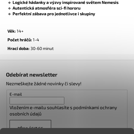
🔹
Logické hádanky a výzvy inspirované světem Nemesis
🔹
Autentická atmosféra sci-fi hororu
🔹
Perfektní zábava pro jednotlivce i skupiny
Věk:
14+
Počet hráčů:
1-4
Hrací doba:
30-60 minut
Z
á
Odebírat newsletter
p
Nezmeškejte žádné novinky či slevy!
a
t
E-mail
í
Vložením e-mailu souhlasíte s
podmínkami ochrany
osobních údajů
PŘIHLÁSIT SE