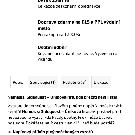
č
Ke každé deskoherní objednávce
u
j
e
Doprava zdarma na GLS a PPL výdejní
m
místo
e
Při nákupu nad 2000Kč
Osobní odběr
POKÉMON
Když nechceš platit poštovné. Vyzvedni i o
TCG:
víkendu!
FIRST
PARTNER
ILLUSTRATION
COLLECTION
Popis
Související (1)
Podobné (8)
Diskuze
-
SERIES
3
Nemesis: Sidequest – Úniková hra, kde přežití není jisté!
1
Vstupte do temného sci-fi světa plného napětí a nečekaných
099
zvratů!
Nemesis: Sidequest – Úniková hra
vás postaví před
Kč
nebezpečné výzvy, kde každý špatný krok může být váš
poslední. Dokážete najít cestu ven dřív, než bude pozdě?
🔹
Napínavý příběh plný nečekaných zvratů