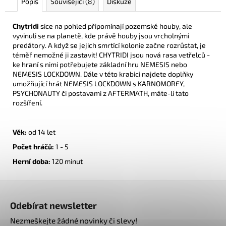
Popis
Související (8)
Diskuze
Chytridi
sice na pohled připomínají pozemské houby, ale
vyvinuli se na planetě, kde právě houby jsou vrcholnými
predátory. A když se jejich smrtící kolonie začne rozrůstat, je
téměř nemožné ji zastavit! CHYTRIDI jsou nová rasa vetřelců -
ke hraní s nimi potřebujete základní hru NEMESIS nebo
NEMESIS LOCKDOWN. Dále v této krabici najdete doplňky
umožňující hrát NEMESIS LOCKDOWN s KARNOMORFY,
PSYCHONAUTY či postavami z AFTERMATH, máte-li tato
rozšíření.
Věk:
od 14 let
Počet hráčů:
1 - 5
Herní doba:
120
minut
Z
á
Odebírat newsletter
p
Nezmeškejte žádné novinky či slevy!