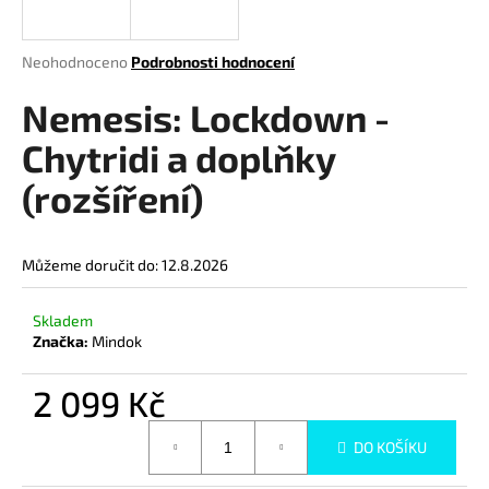
a
j
Průměrné
Neohodnoceno
Podrobnosti hodnocení
í
hodnocení
produktu
Nemesis: Lockdown -
t
je
?
0,0
Chytridi a doplňky
z
(rozšíření)
5
hvězdiček.
HLEDAT
Můžeme doručit do:
12.8.2026
Skladem
Značka:
Mindok
D
o
2 099 Kč
p
o
Měrná
r
DO KOŠÍKU
cena:
u