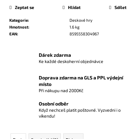
č
Zeptat se
Hlídat
Sdílet
u
j
Kategorie
:
Deskové hry
e
Hmotnost
:
1.6 kg
m
EAN
:
8595558304967
e
KRAJINA
Dárek zdarma
ZVÍŘAT:
Ke každé deskoherní objednávce
TEP
ŽIVOTA
Doprava zdarma na GLS a PPL výdejní
125
Kč
místo
Při nákupu nad 2000Kč
Osobní odběr
Když nechceš platit poštovné. Vyzvedni i o
víkendu!