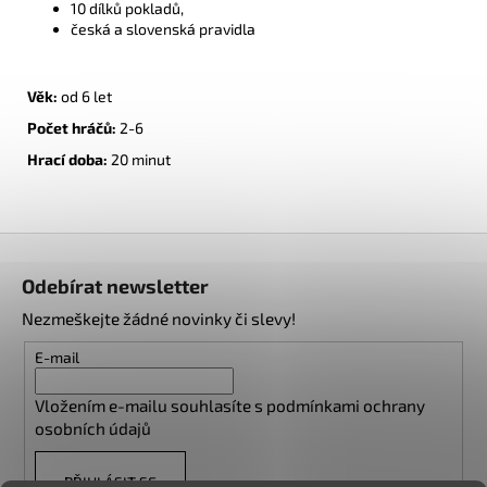
10 dílků pokladů,
česká a slovenská pravidla
Věk:
od 6 let
Počet hráčů:
2-6
Hrací doba:
20 minut
Z
á
Odebírat newsletter
p
Nezmeškejte žádné novinky či slevy!
a
t
E-mail
í
Vložením e-mailu souhlasíte s
podmínkami ochrany
osobních údajů
PŘIHLÁSIT SE