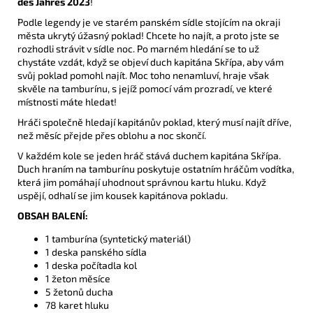
des Jahres 2023
!
Podle legendy je ve starém panském sídle stojícím na okraji
města ukrytý úžasný poklad! Chcete ho najít, a proto jste se
rozhodli strávit v sídle noc. Po marném hledání se to už
chystáte vzdát, když se objeví duch kapitána Skřípa, aby vám
svůj poklad pomohl najít. Moc toho nenamluví, hraje však
skvěle na tamburínu, s jejíž pomocí vám prozradí, ve které
místnosti máte hledat!
Hráči společně hledají kapitánův poklad, který musí najít dříve,
než měsíc přejde přes oblohu a noc skončí.
V každém kole se jeden hráč stává duchem kapitána Skřípa.
Duch hraním na tamburínu poskytuje ostatním hráčům vodítka,
která jim pomáhají uhodnout správnou kartu hluku. Když
uspějí, odhalí se jim kousek kapitánova pokladu.
OBSAH BALENÍ:
1 tamburína (syntetický materiál)
1 deska panského sídla
1 deska počítadla kol
1 žeton měsíce
5 žetonů ducha
78 karet hluku