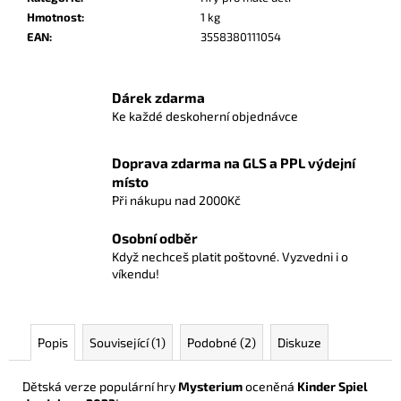
č
Hmotnost
:
1 kg
u
EAN
:
3558380111054
j
e
m
Dárek zdarma
e
Ke každé deskoherní objednávce
ONE
Doprava zdarma na GLS a PPL výdejní
PIECE
místo
CARD
Při nákupu nad 2000Kč
GAME
-
STARTER
Osobní odběr
DECK
Když nechceš platit poštovné. Vyzvedni i o
PURPLE
víkendu!
CHARLOTTE
KATAKURI
ST-
34
-
Popis
Související (1)
Podobné (2)
Diskuze
EN
429
Dětská verze populární hry
Mysterium
oceněná
Kinder Spiel
Kč