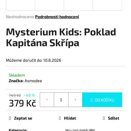
a
j
Průměrné
Neohodnoceno
Podrobnosti hodnocení
í
hodnocení
produktu
Mysterium Kids: Poklad
t
je
?
0,0
Kapitána Skřípa
z
5
hvězdiček.
Můžeme doručit do:
10.8.2026
HLEDAT
Skladem
Značka:
Asmodee
D
749 Kč
–49 %
o
379 Kč
DO KOŠÍKU
p
Měrná
o
cena:
Zeptat se
Hlídat
Sdílet
r
u
Kategorie
:
Hry pro malé děti