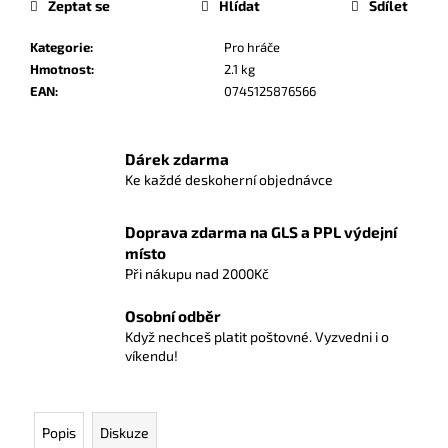
č
Zeptat se
Hlídat
Sdílet
u
j
Kategorie
:
Pro hráče
e
Hmotnost
:
2.1 kg
m
EAN
:
0745125876566
e
Dárek zdarma
POKÉMON
Ke každé deskoherní objednávce
TCG:
MEGA
EVOLUTION
Doprava zdarma na GLS a PPL výdejní
-
místo
PITCH
Při nákupu nad 2000Kč
BLACK
BOOSTER
BUNDLE
Osobní odběr
999
Když nechceš platit poštovné. Vyzvedni i o
Kč
víkendu!
Popis
Diskuze