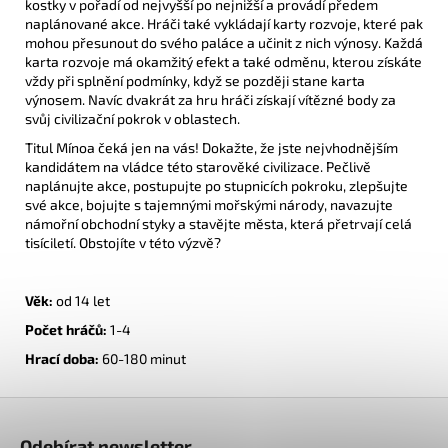
kostky v pořadí od nejvyšší po nejnižší a provádí předem
naplánované akce. Hráči také vykládají karty rozvoje, které pak
mohou přesunout do svého paláce a učinit z nich výnosy. Každá
karta rozvoje má okamžitý efekt a také odměnu, kterou získáte
vždy při splnění podmínky, když se později stane karta
výnosem. Navíc dvakrát za hru hráči získají vítězné body za
svůj civilizační pokrok v oblastech.
Titul Mínoa čeká jen na vás! Dokažte, že jste nejvhodnějším
kandidátem na vládce této starověké civilizace. Pečlivě
naplánujte akce, postupujte po stupnicích pokroku, zlepšujte
své akce, bojujte s tajemnými mořskými národy, navazujte
námořní obchodní styky a stavějte města, která přetrvají celá
tisíciletí. Obstojíte v této výzvě?
Věk:
od 14 let
Počet hráčů:
1-4
Hrací doba:
60-180 minut
Z
á
Odebírat newsletter