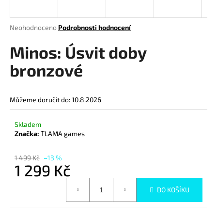
a
j
Průměrné
Neohodnoceno
Podrobnosti hodnocení
í
hodnocení
produktu
Minos: Úsvit doby
t
je
?
0,0
bronzové
z
5
hvězdiček.
Můžeme doručit do:
10.8.2026
HLEDAT
Skladem
Značka:
TLAMA games
D
1 499 Kč
–13 %
o
1 299 Kč
p
Měrná
o
DO KOŠÍKU
cena:
r
u