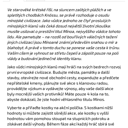
Ve starověké krétské říši, na sluncem zalitých plážích a ve
spletitých chodbách Knóssu, se právě rozhoduje o osudu
mínojské civilizace. Jako vůdce jednoho ze čtyř proslulých
mínojských klanů vás čeká dosud největší životní zkouška:
musíte usiloval o prestižní titul Mínoa, nejvyššího vládce tohoto
lidu. Ale pamatujte – na rozdíl od bouřlivých válečných tažení
jiných civilizací jsou Mínoané známí především snahou o mír a
blahobyt. A právě v tomto duchu se ponese vaše cesta k trůnu.
Vaším cílem je vyhnout se střetu čepelí a zápolit pouze na poli
vlády a budování jedinečné identity klanu.
Jako vůdci minojských klanů mají hráči na svých bedrech rozvoj
první evropské civilizace. Budujte města, památky a další
stavby, otevírejte nové obchodní cesty, expandujte a předčete
nepřátelské kmeny, plánujte své akce s klanovou radou,
provádějte výzkum a vydávejte výnosy, aby vaše další akce
byly mocnější vašich protivníků! Máte pouze 4 kola na to,
abyste dokázali, že jste hodni věhlasného titulu Minos.
Vyberte a přiřaďte kostky na akční políčka. S kostkami nižší
hodnoty si můžete zajistit silnější akce, ale kostky s vyšší
hodnotou vám pomohou stoupat na stupnicích pokroku a
získávat další výhody. Během fáze akcí každý hráč sbírá své