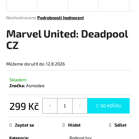
a
j
Průměrné
Neohodnoceno
Podrobnosti hodnocení
í
hodnocení
produktu
Marvel United: Deadpool
t
je
?
0,0
CZ
z
5
hvězdiček.
Můžeme doručit do:
12.8.2026
HLEDAT
Skladem
Značka:
Asmodee
D
299 Kč
o
DO KOŠÍKU
p
Měrná
o
cena:
Zeptat se
Hlídat
Sdílet
r
u
Kategorie
:
Rodinné hry