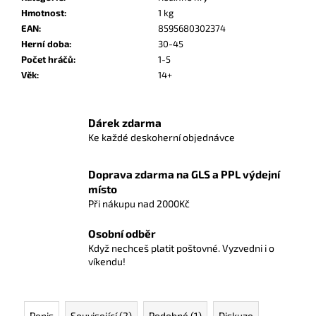
č
Hmotnost
:
1 kg
u
EAN
:
8595680302374
j
Herní doba
:
30-45
e
Počet hráčů
:
1-5
m
Věk
:
14+
e
POKÉMON
Dárek zdarma
TCG:
Ke každé deskoherní objednávce
MEGA
EVOLUTION
-
Doprava zdarma na GLS a PPL výdejní
PITCH
místo
BLACK
Při nákupu nad 2000Kč
BOOSTER
BUNDLE
Osobní odběr
999
Když nechceš platit poštovné. Vyzvedni i o
Kč
víkendu!
Popis
Související (2)
Podobné (1)
Diskuze