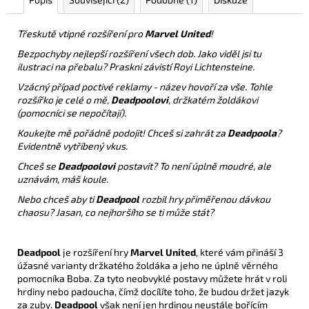
Třeskutě vtipné rozšíření pro
Marvel United
!
Bezpochyby nejlepší rozšíření všech dob. Jako viděl jsi tu
ilustraci na přebalu? Praskni závistí Royi Lichtensteine.
Vzácný případ poctivé reklamy - název hovoří za vše. Tohle
rozšířko je celé o mě,
Deadpoolovi
, držkatém žoldákovi
(pomocníci se nepočítají).
Koukejte mě pořádně podojit! Chceš si zahrát za
Deadpoola
?
Evidentně vytříbený vkus.
Chceš se
Deadpoolovi
postavit? To není úplně moudré, ale
uznávám, máš koule.
Nebo chceš aby ti
Deadpool
rozbil hry přiměřenou dávkou
chaosu? Jasan, co nejhoršího se ti může stát?
Deadpool
je rozšíření hry
Marvel United
, které vám přináší 3
úžasné varianty držkatého žoldáka a jeho ne úplně věrného
pomocníka Boba. Za tyto neobvyklé postavy můžete hrát v roli
hrdiny nebo padoucha, čímž docílíte toho, že budou držet jazyk
za zuby.
Deadpool
však není jen hrdinou neustále bořícím