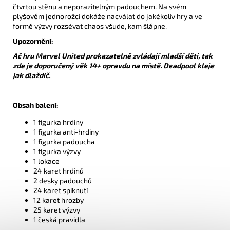
čtvrtou stěnu a neporazitelným padouchem. Na svém
plyšovém jednorožci dokáže nacválat do jakékoliv hry a ve
formě výzvy rozsévat chaos všude, kam šlápne.
Upozornění:
Ač hru Marvel United prokazatelně zvládají mladší děti, tak
zde je doporučený věk 14+ opravdu na místě. Deadpool kleje
jak dlaždič.
Obsah balení:
1 figurka hrdiny
1 figurka anti-hrdiny
1 figurka padoucha
1 figurka výzvy
1 lokace
24 karet hrdinů
2 desky padouchů
24 karet spiknutí
12 karet hrozby
25 karet výzvy
1 česká pravidla