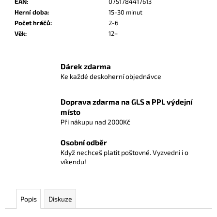
č
EAN
:
0751784417613
u
Herní doba
:
15-30 minut
j
Počet hráčů
:
2-6
e
Věk
:
12+
m
e
Dárek zdarma
Ke každé deskoherní objednávce
GWINT
-
LEGENDÁRNÍ
Doprava zdarma na GLS a PPL výdejní
KARETNÍ
místo
HRA
Při nákupu nad 2000Kč
(CZ)
999
Osobní odběr
Kč
Když nechceš platit poštovné. Vyzvedni i o
Původně:
víkendu!
1
049
Kč
Popis
Diskuze