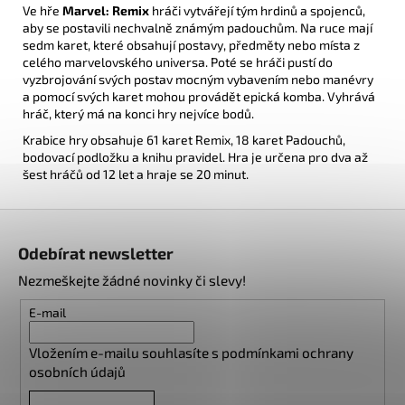
Ve hře
Marvel: Remix
hráči vytvářejí tým hrdinů a spojenců,
aby se postavili nechvalně známým padouchům. Na ruce mají
sedm karet, které obsahují postavy, předměty nebo místa z
celého marvelovského universa. Poté se hráči pustí do
vyzbrojování svých postav mocným vybavením nebo manévry
a pomocí svých karet mohou provádět epická komba. Vyhrává
hráč, který má na konci hry nejvíce bodů.
Krabice hry obsahuje 61 karet Remix, 18 karet Padouchů,
bodovací podložku a knihu pravidel. Hra je určena pro dva až
šest hráčů od 12 let a hraje se 20 minut.
Z
á
Odebírat newsletter
p
Nezmeškejte žádné novinky či slevy!
a
t
E-mail
í
Vložením e-mailu souhlasíte s
podmínkami ochrany
osobních údajů