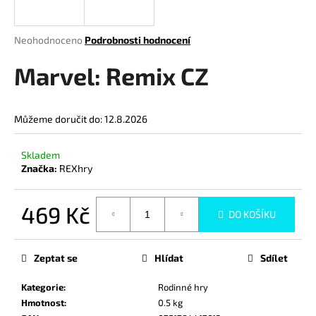
a
j
Průměrné
Neohodnoceno
Podrobnosti hodnocení
í
hodnocení
produktu
Marvel: Remix CZ
t
je
?
0,0
z
Můžeme doručit do:
12.8.2026
5
hvězdiček.
Skladem
HLEDAT
Značka:
REXhry
469 Kč
DO KOŠÍKU
D
Měrná
o
cena:
p
Zeptat se
Hlídat
Sdílet
o
r
Kategorie
:
Rodinné hry
u
Hmotnost
:
0.5 kg