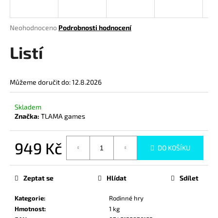
a
j
Průměrné
Neohodnoceno
Podrobnosti hodnocení
í
hodnocení
produktu
Listí
t
je
?
0,0
z
Můžeme doručit do:
12.8.2026
5
hvězdiček.
Skladem
HLEDAT
Značka:
TLAMA games
949 Kč
DO KOŠÍKU
D
Měrná
o
cena:
p
Zeptat se
Hlídat
Sdílet
o
r
Kategorie
:
Rodinné hry
u
Hmotnost
:
1 kg