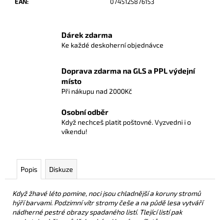
č
EAN
:
0745125876153
u
j
e
Dárek zdarma
m
Ke každé deskoherní objednávce
e
Doprava zdarma na GLS a PPL výdejní
místo
KABO
Při nákupu nad 2000Kč
259
Kč
Osobní odběr
Když nechceš platit poštovné. Vyzvedni i o
víkendu!
Popis
Diskuze
Když žhavé léto pomine, noci jsou chladnější a koruny stromů
hýří barvami. Podzimní vítr stromy češe a na půdě lesa vytváří
nádherné pestré obrazy spadaného listí. Tlející listí pak