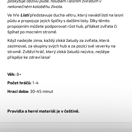
poskytuje obživu půdě, houbám i lesním zvířatům v
nekonečném koloběhu života.
Ve hře
Listí
představuje ducha větru, který navádí listí na lesní
půdu a propojuje jejich špičky s dalšími listy. Díky těmto
propojením můžete podporovat růst hub, přilákat zvířata či
šplhat po mocném stromě.
Když nadejde zima, každý získá žaludy za zvířata, která
zazimoval, za skupiny svých hub a za pozici své veverky na
stromě. Zvítězí hráč, který získá žaludů nejvíce, nejlépe
přispěje ke zdraví lesa!
Věk:
8+
Počet hráčů:
1-4
Hrací doba:
30-45 minut
Pravidla a h
erní materiál je v češtině.
Z