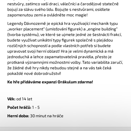
nestvůry, zatímco vaši draci, válečníci a čarodějové statečně
bojují za slávu svého lidu. Bojujte s nestvůrami, osídlete
zapomenutou zemi a ovládněte moc magie!
Legendy Dávnozemě je epická hra využívající mechanik typu
„worker placement“ (umisťování figurek) a „engine building“
(tvorba systému), ve které se ujmete jedné ze šestnácti frakcí,
budete využívat unikátní typy figurek společně s plejádou
rozličných schopností a podle vlastních potřeb si budete
upravovat svoji herní oblast! Hra je velmi dynamická a má
jednoduchá a lehce zapamatovatelná pravidla, přesto je
protkaná významnými možnostmi volby. Tato variabilita zaručí,
že žádné dvě hry nikdy nebudou stejné a na vás tak čeká
pokaždé nové dobrodružství!
Ke hře přidáváme expanzi Orákulum zdarma!
Věk:
od 14 let
Počet hráčů:
1
- 5
Herní doba:
30 minut na hráče
Z