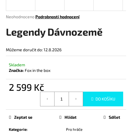
a
j
Průměrné
Neohodnoceno
Podrobnosti hodnocení
í
hodnocení
produktu
Legendy Dávnozemě
t
je
?
0,0
z
Můžeme doručit do:
12.8.2026
5
hvězdiček.
Skladem
HLEDAT
Značka:
Fox in the box
2 599 Kč
D
Měrná
DO KOŠÍKU
cena:
o
p
o
Zeptat se
Hlídat
Sdílet
r
u
Kategorie
:
Pro hráče