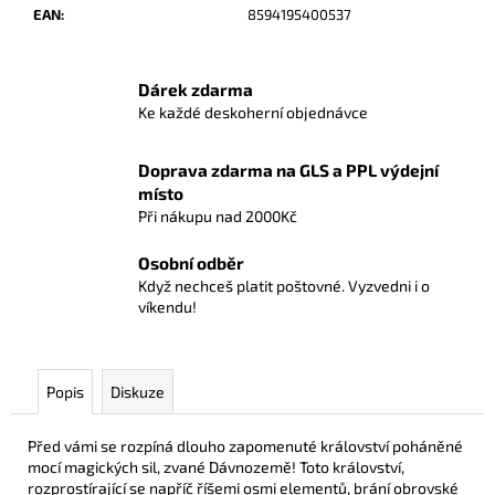
č
EAN
:
8594195400537
u
j
e
Dárek zdarma
m
Ke každé deskoherní objednávce
e
Doprava zdarma na GLS a PPL výdejní
STALKER
místo
-
Při nákupu nad 2000Kč
SADA
NÁHRADNÍCH
Osobní odběr
SAMOLEPEK
A
Když nechceš platit poštovné. Vyzvedni i o
MAP
víkendu!
229
Kč
Popis
Diskuze
Před vámi se rozpíná dlouho zapomenuté království poháněné
mocí magických sil, zvané Dávnozemě! Toto království,
rozprostírající se napříč říšemi osmi elementů, brání obrovské