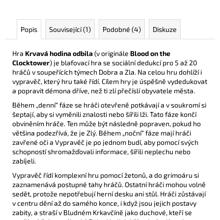
Popis
Související (1)
Podobné (4)
Diskuze
Hra
Krvavá hodina odbila
(v originále
Blood on the
Clocktower
) je blafovací hra se sociální dedukcí pro 5 až 20
hráčů v soupeřících týmech Dobra a Zla. Na celou hru dohlíží i
vypravěč, který hru také řídí. Cílem hry je úspěšně vydedukovat
a popravit démona dříve, než ti zlí přečíslí obyvatele města.
Během „denní“ fáze se hráči otevřeně potkávají a v soukromí si
šeptají, aby si vyměnili znalosti nebo šířili lži. Tato fáze končí
obviněním hráče. Ten může být následně popraven, pokud ho
většina podezřívá, že je Zlý. Během „noční“ fáze mají hráči
zavřené oči a Vypravěč je po jednom budí, aby pomocí svých
schopností shromažďovali informace, šířili neplechu nebo
zabíjeli.
Vypravěč řídí komplexní hru pomocí žetonů, a do grimoáru si
zaznamenává postupné tahy hráčů. Ostatní hráči mohou volně
sedět, protože nepotřebují herní desku ani stůl. Hráči zůstávají
v centru dění až do samého konce, i když jsou jejich postavy
zabity, a straší v Bludném Krkavčíně jako duchové, kteří se