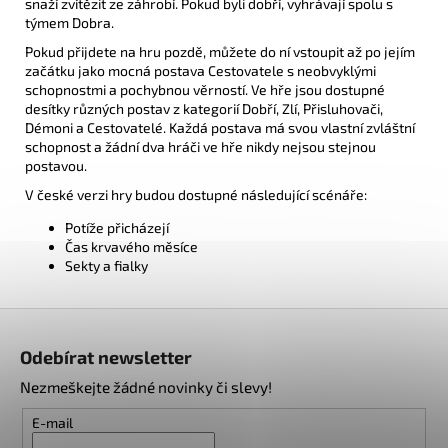
snaží zvítězit ze záhrobí. Pokud byli dobří, vyhrávají spolu s
týmem Dobra.
Pokud přijdete na hru pozdě, můžete do ní vstoupit až po jejím
začátku jako mocná postava Cestovatele s neobvyklými
schopnostmi a pochybnou věrností. Ve hře jsou dostupné
desítky různých postav z kategorií Dobří, Zlí, Přisluhovači,
Démoni a Cestovatelé. Každá postava má svou vlastní zvláštní
schopnost a žádní dva hráči ve hře nikdy nejsou stejnou
postavou.
V české verzi hry budou dostupné následující scénáře:
Potíže přicházejí
Čas krvavého měsíce
Sekty a fialky
Z
á
Odebírat newsletter
p
Nezmeškejte žádné novinky či slevy!
a
t
E-mail