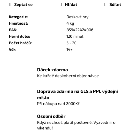
č
Zeptat se
Hlídat
Sdílet
u
j
Kategorie
:
Deskové hry
e
Hmotnost
:
4 kg
m
EAN
:
859422424006
e
Herní doba
:
120 minut
Počet hráčů
:
5 - 20
Věk
:
14+
POKÉMON
TCG:
FIRST
PARTNER
Dárek zdarma
ILLUSTRATION
Ke každé deskoherní objednávce
COLLECTION
-
SERIES
Doprava zdarma na GLS a PPL výdejní
2
místo
1
Při nákupu nad 2000Kč
190
Kč
Osobní odběr
Když nechceš platit poštovné. Vyzvedni i o
víkendu!