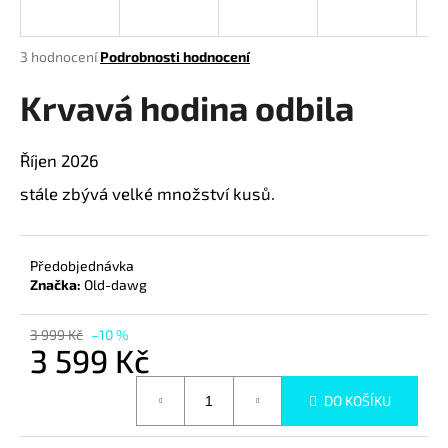
a
j
Průměrné
3 hodnocení
Podrobnosti hodnocení
í
hodnocení
produktu
Krvavá hodina odbila
t
je
?
4,3
z
Říjen 2026
5
hvězdiček.
stále zbývá velké množství kusů.
HLEDAT
Předobjednávka
Značka:
Old-dawg
D
3 999 Kč
–10 %
o
3 599 Kč
p
o
Měrná
DO KOŠÍKU
cena:
r
u