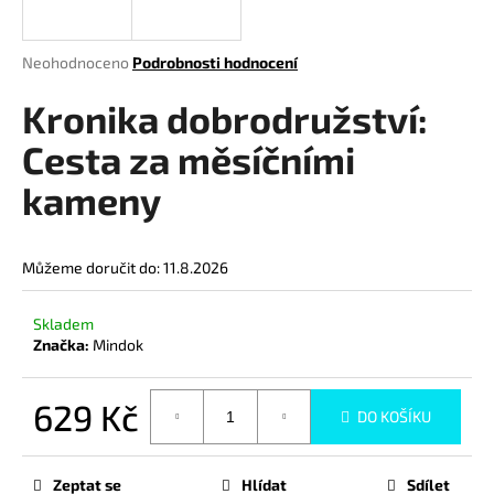
a
j
Průměrné
Neohodnoceno
Podrobnosti hodnocení
í
hodnocení
produktu
Kronika dobrodružství:
t
je
?
0,0
Cesta za měsíčními
z
kameny
5
hvězdiček.
HLEDAT
Můžeme doručit do:
11.8.2026
Skladem
Značka:
Mindok
D
o
p
629 Kč
DO KOŠÍKU
o
Měrná
r
cena:
u
Zeptat se
Hlídat
Sdílet