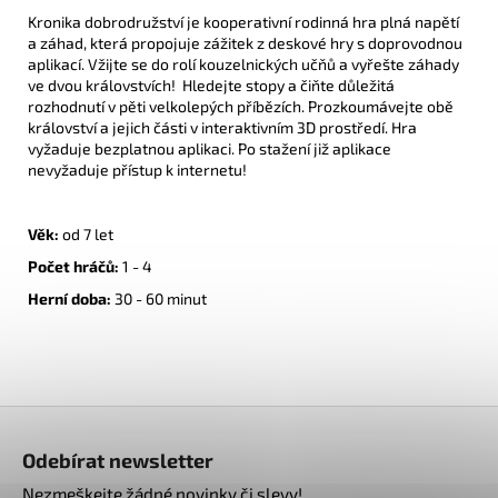
Kronika dobrodružství je kooperativní rodinná hra plná napětí
a záhad, která propojuje zážitek z deskové hry s doprovodnou
aplikací. Vžijte se do rolí kouzelnických učňů a vyřešte záhady
ve dvou královstvích! Hledejte stopy a čiňte důležitá
rozhodnutí v pěti velkolepých příbězích. Prozkoumávejte obě
království a jejich části v interaktivním 3D prostředí. Hra
vyžaduje bezplatnou aplikaci. Po stažení již aplikace
nevyžaduje přístup k internetu!
Věk:
od 7 let
Počet hráčů:
1
- 4
Herní doba:
30 - 60
minut
Z
á
Odebírat newsletter
p
Nezmeškejte žádné novinky či slevy!