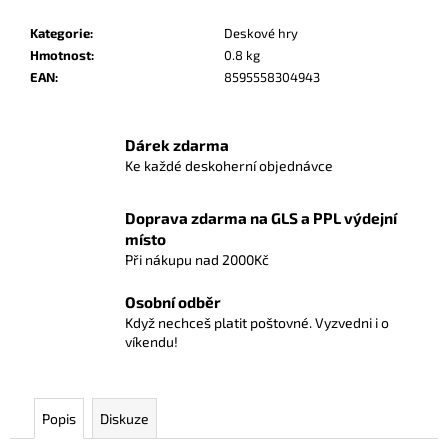
č
u
Kategorie
:
Deskové hry
j
Hmotnost
:
0.8 kg
e
EAN
:
8595558304943
m
e
Dárek zdarma
Ke každé deskoherní objednávce
SMART
-
IQ
Doprava zdarma na GLS a PPL výdejní
MINI
místo
150
Při nákupu nad 2000Kč
Kč
Osobní odběr
Když nechceš platit poštovné. Vyzvedni i o
víkendu!
Popis
Diskuze