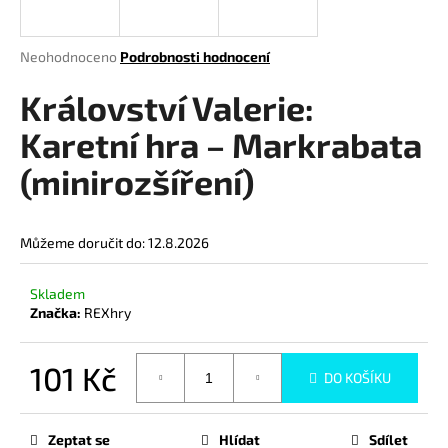
a
j
Průměrné
Neohodnoceno
Podrobnosti hodnocení
í
hodnocení
produktu
Království Valerie:
t
je
?
0,0
Karetní hra – Markrabata
z
(minirozšíření)
5
hvězdiček.
HLEDAT
Můžeme doručit do:
12.8.2026
Skladem
Značka:
REXhry
D
o
p
101 Kč
DO KOŠÍKU
o
Měrná
r
cena:
u
Zeptat se
Hlídat
Sdílet