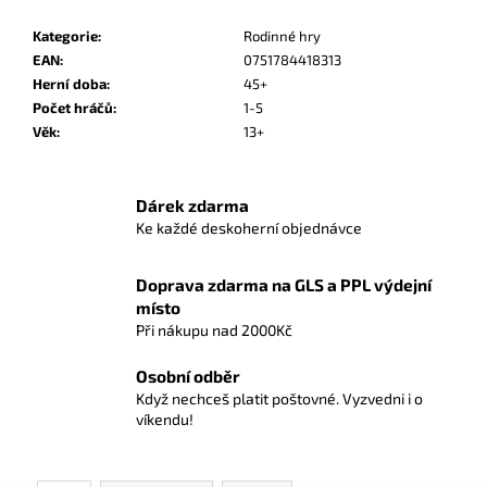
č
u
Kategorie
:
Rodinné hry
j
EAN
:
0751784418313
e
Herní doba
:
45+
m
Počet hráčů
:
1-5
e
Věk
:
13+
POKÉMON
Dárek zdarma
UP:
GS
Ke každé deskoherní objednávce
PIKACHU
-
A4
Doprava zdarma na GLS a PPL výdejní
ALBUM
místo
NA
Při nákupu nad 2000Kč
180
KARET
Osobní odběr
299
Když nechceš platit poštovné. Vyzvedni i o
Kč
víkendu!