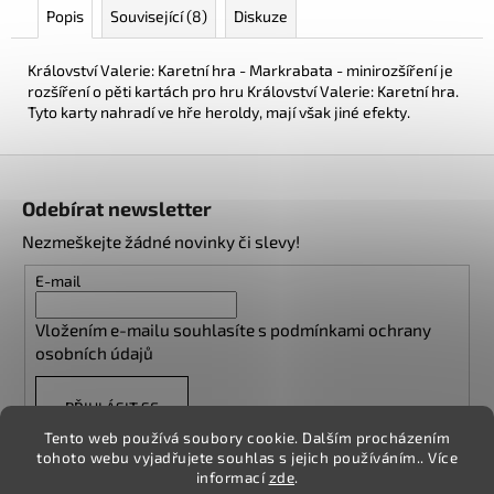
Popis
Související (8)
Diskuze
Království Valerie: Karetní hra - Markrabata - minirozšíření je
rozšíření o pěti kartách pro hru Království Valerie: Karetní hra.
Tyto karty nahradí ve hře heroldy, mají však jiné efekty.
Z
á
Odebírat newsletter
p
Nezmeškejte žádné novinky či slevy!
a
t
E-mail
í
Vložením e-mailu souhlasíte s
podmínkami ochrany
osobních údajů
PŘIHLÁSIT SE
Tento web používá soubory cookie. Dalším procházením
tohoto webu vyjadřujete souhlas s jejich používáním.. Více
informací
zde
.