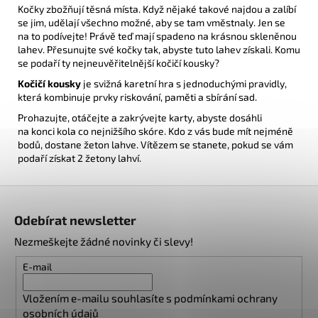
Kočky zbožňují těsná místa. Když nějaké takové najdou a zalíbí
se jim, udělají všechno možné, aby se tam vměstnaly. Jen se
na to podívejte! Právě teď mají spadeno na krásnou skleněnou
lahev. Přesunujte své kočky tak, abyste tuto lahev získali. Komu
se podaří ty nejneuvěřitelnější kočičí kousky?
Kočičí kousky
je svižná karetní hra s jednoduchými pravidly,
která kombinuje prvky riskování, paměti a sbírání sad.
Prohazujte, otáčejte a zakrývejte karty, abyste dosáhli
na konci kola co nejnižšího skóre. Kdo z vás bude mít nejméně
bodů, dostane žeton lahve. Vítězem se stanete, pokud se vám
podaří získat 2 žetony lahví.
Z
á
Odebírat newsletter
p
Nezmeškejte žádné novinky či slevy!
a
t
E-mail
í
Vložením e-mailu souhlasíte s
podmínkami ochrany
osobních údajů