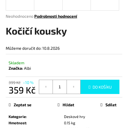
a
j
Průměrné
Neohodnoceno
Podrobnosti hodnocení
í
hodnocení
produktu
Kočičí kousky
t
je
?
0,0
z
Můžeme doručit do:
10.8.2026
5
hvězdiček.
Skladem
HLEDAT
Značka:
Albi
399 Kč
–10 %
359 Kč
DO KOŠÍKU
D
Měrná
o
cena:
p
Zeptat se
Hlídat
Sdílet
o
r
Kategorie
:
Deskové hry
u
Hmotnost
:
0.15 kg