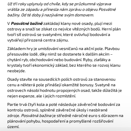
Už tři roky uplynuly od chvíle, kdy se průzkumná výprava
vrátila ze západu a přinesla nám zprávu o objevu Posvátné
bažiny. Od té doby ji nazýváme svým domovem.
V
Posvátné bažině
zakládají klany nové osady, plují mezi
ostrovy a snaží se získat co nejvíce vítězných bodů. Herní plán
tvoří síť ostrovů se svatyněmi, které ovlivňují bodování a
vytvářejí přirozená centra zájmu.
Základem hry je umisťování vesničanů na akční pole. Plavbou
přesouváte lodě, díky nimž se dostanete k dalším akcím –
chytání ryb, obchodování nebo budování. Ryby, zlaťáky a
krystaly tvoří ekonomický základ, bez kterého se rozvoj klanu
neobejde.
Osady stavíte na sousedících polích ostrovů za stanovenou
cenu a některá pole přinášejí okamžité bonusy. Svatyně na
ostrovech násobí hodnotu propojených osad, takže důležitá je
nejen expanze, ale i jejich rozmístění.
Partie trvá čtyři kola a poté následuje závěrečné bodování za
kontrolu ostrovů, splněné závěrečné úkoly i nasbírané
zdroje.
Posvátná bažina
je středně náročné euro s důrazem na
plánování pohybu, hospodaření a promyšlené rozšiřování
území.