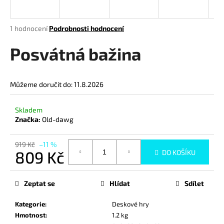
a
j
Průměrné
1 hodnocení
Podrobnosti hodnocení
í
hodnocení
produktu
Posvátná bažina
t
je
?
5,0
z
Můžeme doručit do:
11.8.2026
5
hvězdiček.
Skladem
HLEDAT
Značka:
Old-dawg
919 Kč
–11 %
809 Kč
DO KOŠÍKU
D
Měrná
o
cena:
p
Zeptat se
Hlídat
Sdílet
o
r
Kategorie
:
Deskové hry
u
Hmotnost
:
1.2 kg