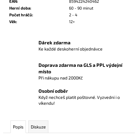
č
EAN
:
8594224240462
u
Herní doba
:
60 - 90 minut
j
Počet hráčů
:
2 - 4
e
Věk
:
12+
m
e
Dárek zdarma
Ke každé deskoherní objednávce
CITADELA:
METROPOLE
Doprava zdarma na GLS a PPL výdejní
10
místo
Kč
Při nákupu nad 2000Kč
Osobní odběr
Když nechceš platit poštovné. Vyzvedni i o
víkendu!
Popis
Diskuze