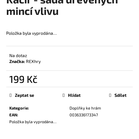
je
a
0,0
mincí vlivu
z
j
5
í
hvězdiček.
t
Položka byla vyprodána…
?
Na dotaz
Značka:
REXhry
HLEDAT
199 Kč
Měrná
cena:
Zeptat se
Hlídat
Sdílet
D
o
Kategorie
:
Doplňky ke hrám
p
EAN
:
0036336173347
o
Položka byla vyprodána…
r
u