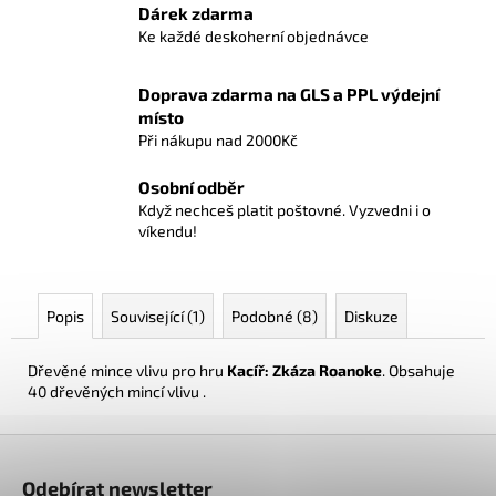
č
Dárek zdarma
u
Ke každé deskoherní objednávce
j
e
Doprava zdarma na GLS a PPL výdejní
m
místo
e
Při nákupu nad 2000Kč
Osobní odběr
ONE
Když nechceš platit poštovné. Vyzvedni i o
PIECE
CG:
víkendu!
IB08
ILLUSTRATION
BOX
899
Popis
Související (1)
Podobné (8)
Diskuze
Kč
Dřevěné mince vlivu pro hru
Kacíř: Zkáza Roanoke
. Obsahuje
40 dřevěných mincí vlivu .
Z
á
Odebírat newsletter