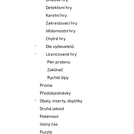
POKÉMON TCG: FIRST PARTNER
l
ILLUSTRATION COLLECTION - SERIES 3
Detektivní hry
1 099 Kč
Karetní hry
Zakreslovací hry
Vědomostní hry
Chytré hry
Dle vydavatelů
Licencované hry
Pán prstenu
Zaklínač
Rychlé šípy
Proma
Předobjednávky
Obaly, inserty, doplňky
Druhá jakost
Pokémoni
Volný čas
Puzzle