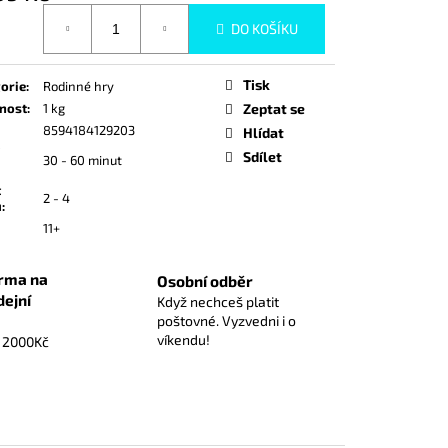
ZÁKLADNÍ HRA
á
DO KOŠÍKU
Tisk
orie
:
Rodinné hry
nost
:
1 kg
Zeptat se
8594184129203
Hlídat
Sdílet
30 - 60 minut
t
2 - 4
ů
:
11+
rma na
Osobní odběr
dejní
Když nechceš platit
poštovné. Vyzvedni i o
víkendu!
d 2000Kč