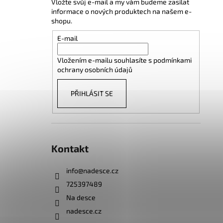
Vložte svůj e-mail a my vám budeme zasílat
informace o nových produktech na našem e-
shopu.
E-mail
Vložením e-mailu souhlasíte s
podmínkami
ochrany osobních údajů
PŘIHLÁSIT SE
Kontakt
info
@
nadesce.cz
725397489
Na desce
nadesce.cz