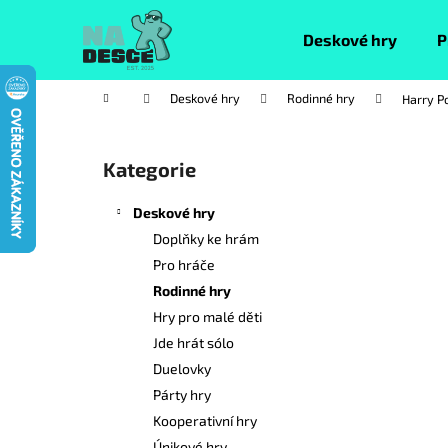
K
Přejít
na
o
Deskové hry
P
obsah
Zpět
Zpět
š
do
do
í
Domů
Deskové hry
Rodinné hry
Harry Po
k
obchodu
obchodu
P
o
Kategorie
Přeskočit
s
kategorie
t
Deskové hry
r
Doplňky ke hrám
a
Pro hráče
n
Rodinné hry
n
Hry pro malé děti
í
Jde hrát sólo
p
Duelovky
a
Párty hry
n
Kooperativní hry
e
Únikové hry