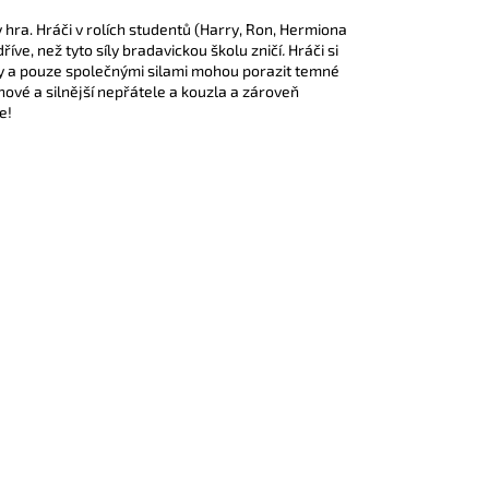
 hra. Hráči v rolích studentů (Harry, Ron, Hermiona
dříve, než tyto síly bradavickou školu zničí
.
Hráči si
ty a pouze společnými silami mohou porazit temné
 nové a silnější nepřátele a kouzla a zároveň
e!