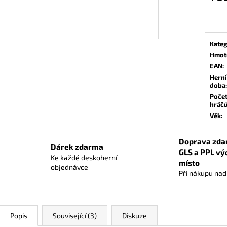
OBALY NA KARTY DIAMOND GREEN:
CARCASSONNE: 
Měrn
STANDARD BLACK (63,5X88 MM) ČERNÉ
cena:
559 Kč
56 Kč
Kateg
Hmot
EAN
:
Herní
doba
:
Poče
hráč
Věk
:
Doprava zda
Dárek zdarma
GLS a PPL vý
Ke každé deskoherní
místo
objednávce
Při nákupu na
Popis
Související (3)
Diskuze