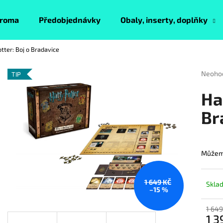
roma
Předobjednávky
Obaly, inserty, doplňky
tter: Boj o Bradavice
Co potřebujete najít?
Průmě
Neoho
TIP
hodnoc
produk
HLEDAT
Ha
je
0,0
Br
z
5
Doporučujeme
hvězdi
Můžeme
1 649 KČ
Skla
–15 %
1 649
1 3