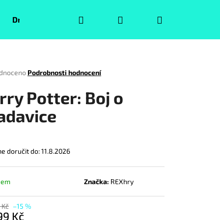
Hledat
Přihlášení
Nákupní
Druhá jakost
Pokémoni
Volný čas
Puzzle
košík
rné
dnoceno
Podrobnosti hodnocení
ení
tu
rry Potter: Boj o
adavice
ček.
 doručit do:
11.8.2026
dem
Značka:
REXhry
Následující
 Kč
–15 %
99 Kč