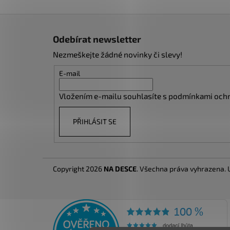
Z
á
Odebírat newsletter
p
Nezmeškejte žádné novinky či slevy!
a
t
E-mail
í
Vložením e-mailu souhlasíte s
podmínkami ochr
PŘIHLÁSIT SE
Copyright 2026
NA DESCE
. Všechna práva vyhrazena.