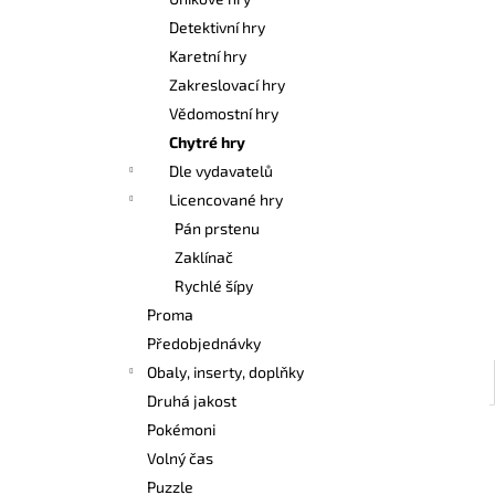
POKÉMON TCG: FIRST PARTNER
l
ILLUSTRATION COLLECTION - SERIES 3
Detektivní hry
1 099 Kč
Karetní hry
Zakreslovací hry
Vědomostní hry
Chytré hry
Dle vydavatelů
Licencované hry
Pán prstenu
Zaklínač
Rychlé šípy
Proma
Předobjednávky
Obaly, inserty, doplňky
Druhá jakost
Pokémoni
Volný čas
Puzzle