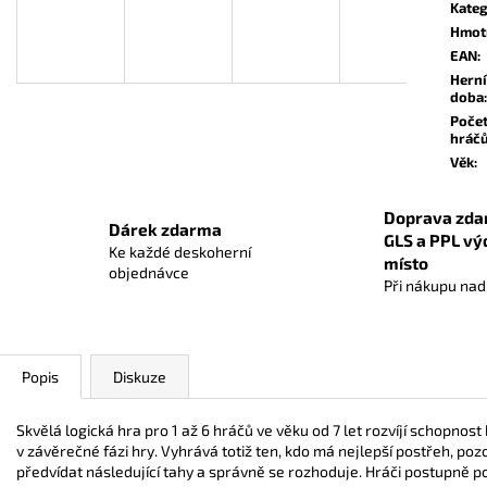
OBALY NA KARTY DIAMOND GREEN:
CARCASSONNE: 
Kateg
STANDARD BLACK (63,5X88 MM) ČERNÉ
Hmot
559 Kč
56 Kč
EAN
:
Herní
doba
:
Poče
hráč
Věk
:
Doprava zda
Dárek zdarma
GLS a PPL vý
Ke každé deskoherní
místo
objednávce
Při nákupu na
Popis
Diskuze
Skvělá logická hra pro 1 až 6 hráčů ve věku od 7 let rozvíjí schopnos
v závěrečné fázi hry. Vyhrává totiž ten, kdo má nejlepší postřeh, po
předvídat následující tahy a správně se rozhoduje. Hráči postupně po