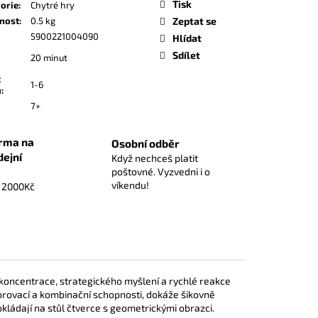
Tisk
ZÁKLADNÍ HRA
orie
:
Chytré hry
nost
:
0.5 kg
Zeptat se
5900221004090
Hlídat
Sdílet
20 minut
t
1-6
ů
:
7+
rma na
Osobní odběr
dejní
Když nechceš platit
poštovné. Vyzvedni i o
víkendu!
d 2000Kč
t koncentrace, strategického myšlení a rychlé reakce
zorovací a kombinační schopnosti, dokáže šikovně
kládají na stůl čtverce s geometrickými obrazci.