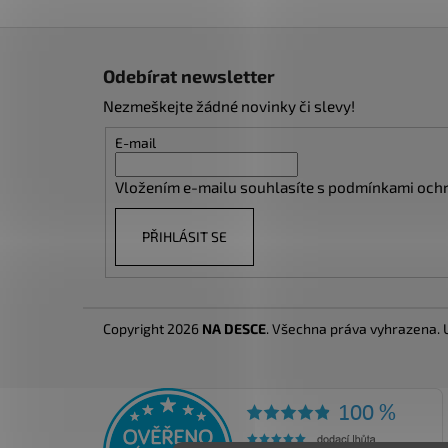
Z
á
Odebírat newsletter
p
Nezmeškejte žádné novinky či slevy!
a
t
E-mail
í
Vložením e-mailu souhlasíte s
podmínkami ochr
PŘIHLÁSIT SE
Copyright 2026
NA DESCE
. Všechna práva vyhrazena.