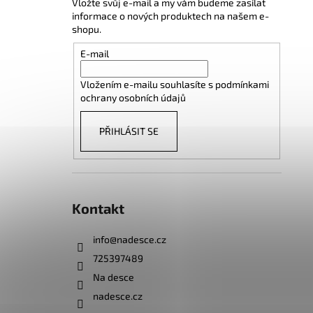
Vložte svůj e-mail a my vám budeme zasílat
informace o nových produktech na našem e-
shopu.
E-mail
Vložením e-mailu souhlasíte s
podmínkami
ochrany osobních údajů
PŘIHLÁSIT SE
Kontakt
info
@
nadesce.cz
725397489
Na desce
nadesce.cz