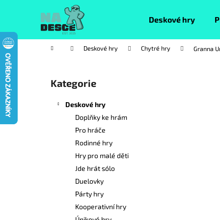
K
Přejít
na
o
Deskové hry
P
obsah
Zpět
Zpět
š
do
do
í
Domů
Deskové hry
Chytré hry
Granna U
k
obchodu
obchodu
P
o
Kategorie
Přeskočit
s
kategorie
t
Deskové hry
r
Doplňky ke hrám
a
Pro hráče
n
Rodinné hry
n
Hry pro malé děti
í
Jde hrát sólo
p
Duelovky
a
Párty hry
n
Kooperativní hry
e
Únikové hry