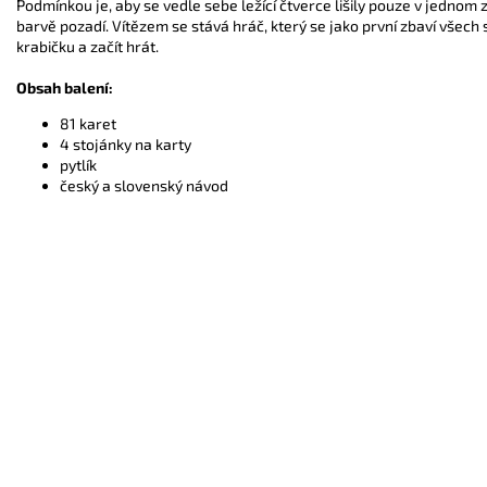
Podmínkou je, aby se vedle sebe ležící čtverce lišily pouze v jednom 
barvě pozadí. Vítězem se stává hráč, který se jako první zbaví všech 
krabičku a začít hrát.
Obsah balení:
81 karet
4 stojánky na karty
pytlík
český a slovenský návod