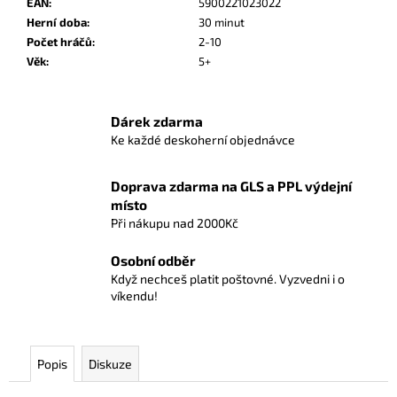
č
EAN
:
5900221023022
u
Herní doba
:
30 minut
j
Počet hráčů
:
2-10
e
Věk
:
5+
m
e
Dárek zdarma
Ke každé deskoherní objednávce
SAGRADA
(2.
EDICE)
Doprava zdarma na GLS a PPL výdejní
místo
849
Kč
Při nákupu nad 2000Kč
Původně:
949
Osobní odběr
Kč
Když nechceš platit poštovné. Vyzvedni i o
víkendu!
Popis
Diskuze