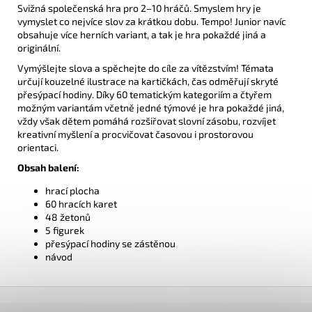
Svižná společenská hra pro 2–10 hráčů. Smyslem hry je
vymyslet co nejvíce slov za krátkou dobu. Tempo! Junior navíc
obsahuje více herních variant, a tak je hra pokaždé jiná a
originální.
Vymýšlejte slova a spěchejte do cíle za vítězstvím! Témata
určují kouzelné ilustrace na kartičkách, čas odměřují skryté
přesýpací hodiny. Díky 60 tematickým kategoriím a čtyřem
možným variantám včetně jedné týmové je hra pokaždé jiná,
vždy však dětem pomáhá rozšiřovat slovní zásobu, rozvíjet
kreativní myšlení a procvičovat časovou i prostorovou
orientaci.
Obsah balení:
hrací plocha
60 hracích karet
48 žetonů
5 figurek
přesýpací hodiny se zástěnou
návod
Z