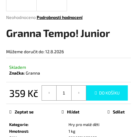
a
j
Průměrné
Neohodnoceno
Podrobnosti hodnocení
í
hodnocení
produktu
Granna Tempo! Junior
t
je
?
0,0
z
Můžeme doručit do:
12.8.2026
5
hvězdiček.
Skladem
HLEDAT
Značka:
Granna
359 Kč
DO KOŠÍKU
D
Měrná
o
cena:
p
Zeptat se
Hlídat
Sdílet
o
r
Kategorie
:
Hry pro malé děti
u
Hmotnost
:
1 kg