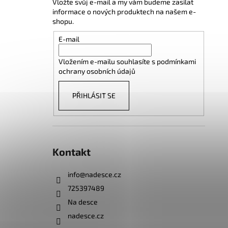
Vložte svůj e-mail a my vám budeme zasílat
informace o nových produktech na našem e-
shopu.
E-mail
Vložením e-mailu souhlasíte s
podmínkami
ochrany osobních údajů
PŘIHLÁSIT SE
Kontakt
info
@
nadesce.cz
725397489
Na desce
nadesce.cz