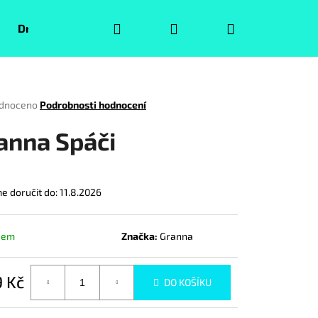
Hledat
Přihlášení
Nákupní
Druhá jakost
Pokémoni
Volný čas
Puzzle
košík
rné
dnoceno
Podrobnosti hodnocení
ení
tu
anna Spáči
 doručit do:
11.8.2026
ček.
dem
Značka:
Granna
 Kč
Následující
DO KOŠÍKU
á