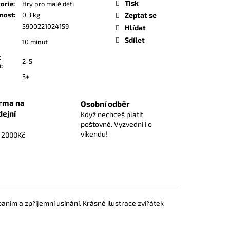
Tisk
ZÁKLADNÍ HRA
orie
:
Hry pro malé děti
nost
:
0.3 kg
Zeptat se
5900221024159
Hlídat
Sdílet
10 minut
t
2-5
ů
:
3+
rma na
Osobní odběr
dejní
Když nechceš platit
poštovné. Vyzvedni i o
víkendu!
d 2000Kč
paním a zpříjemní usínání. Krásné ilustrace zvířátek