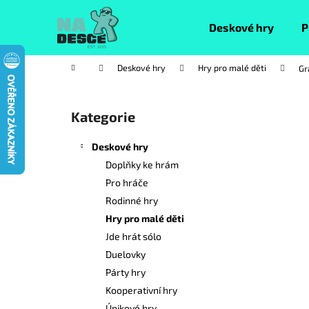
K
Přejít
na
o
Deskové hry
P
obsah
Zpět
Zpět
š
do
do
í
Domů
Deskové hry
Hry pro malé děti
Gr
k
obchodu
obchodu
P
o
Kategorie
Přeskočit
s
kategorie
t
Deskové hry
r
Doplňky ke hrám
a
Pro hráče
n
Rodinné hry
n
Hry pro malé děti
í
Jde hrát sólo
p
Duelovky
a
Párty hry
n
Kooperativní hry
e
Únikové hry