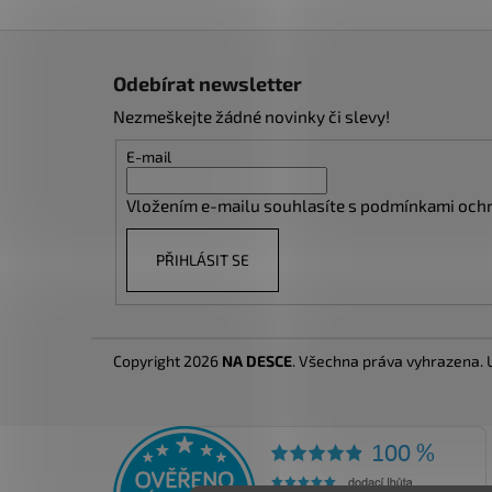
Z
á
Odebírat newsletter
p
Nezmeškejte žádné novinky či slevy!
a
t
E-mail
í
Vložením e-mailu souhlasíte s
podmínkami ochr
PŘIHLÁSIT SE
Copyright 2026
NA DESCE
. Všechna práva vyhrazena.