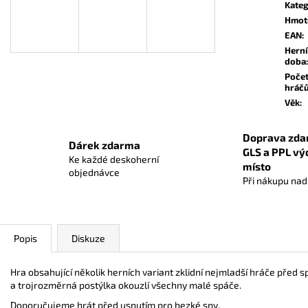
OBALY NA KARTY DIAMOND GREEN:
CARCASSONNE: 
Kateg
STANDARD BLACK (63,5X88 MM) ČERNÉ
Hmot
559 Kč
56 Kč
EAN
:
Herní
doba
:
Poče
hráč
Věk
:
Doprava zda
Dárek zdarma
GLS a PPL vý
Ke každé deskoherní
místo
objednávce
Při nákupu na
Popis
Diskuze
Hra obsahující několik herních variant zklidní nejmladší hráče před s
a trojrozměrná postýlka okouzlí všechny malé spáče.
Doporučujeme hrát před usnutím pro hezké sny.