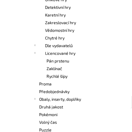
POKÉMON TCG: FIRST PARTNER
l
ILLUSTRATION COLLECTION - SERIES 3
Detektivní hry
1 099 Kč
Karetní hry
Zakreslovací hry
Vědomostní hry
Chytré hry
Dle vydavatelů
Licencované hry
Pán prstenu
Zaklínač
Rychlé šípy
Proma
Předobjednávky
Obaly, inserty, doplňky
Druhá jakost
Pokémoni
Volný čas
Puzzle