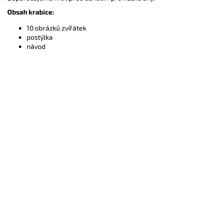
Obsah krabice:
10 obrázků zvířátek
postýlka
návod