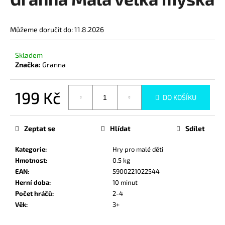
je
a
0,0
z
j
Můžeme doručit do:
11.8.2026
5
í
hvězdiček.
t
Skladem
?
Značka:
Granna
199 Kč
DO KOŠÍKU
Měrná
HLEDAT
cena:
Zeptat se
Hlídat
Sdílet
Kategorie
:
Hry pro malé děti
D
Hmotnost
:
0.5 kg
o
EAN
:
5900221022544
p
Herní doba
:
10 minut
o
Počet hráčů
:
2-4
r
Věk
:
3+
u