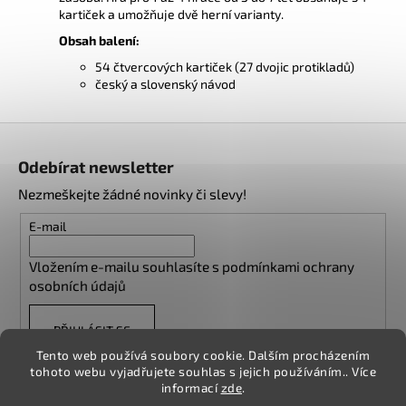
kartiček a umožňuje dvě herní varianty.
Obsah balení:
54 čtvercových kartiček (27 dvojic protikladů)
český a slovenský návod
Z
á
Odebírat newsletter
p
Nezmeškejte žádné novinky či slevy!
a
t
E-mail
í
Vložením e-mailu souhlasíte s
podmínkami ochrany
osobních údajů
PŘIHLÁSIT SE
Tento web používá soubory cookie. Dalším procházením
tohoto webu vyjadřujete souhlas s jejich používáním.. Více
informací
zde
.