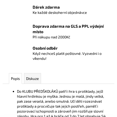
č
u
Dárek zdarma
j
Ke každé deskoherní objednávce
e
m
Doprava zdarma na GLS a PPL výdejní
e
místo
Při nákupu nad 2000Kč
ONE
Osobní odběr
PIECE
Když nechceš platit poštovné. Vyzvedni i o
CG:
víkendu!
IB07
ILLUSTRATION
BOX
899
Popis
Diskuze
Kč
Do KLUBU PŘEDŠKOLÁKŮ patří i hra s protiklady, jejíž
hlavní hrdinkou je myška. Jednou je malá, jindy velká,
pak zase veselá, anebo smutná. Učí děti rozeznávat
protiklady a procvičuje tak jejich postřeh, paměť i
pozorovací schopnosti a zároveň jim rozšiřuje slovní
zásobu. Hra pro 1 až 4 hráče od 3 do 7 let obsahuje 54