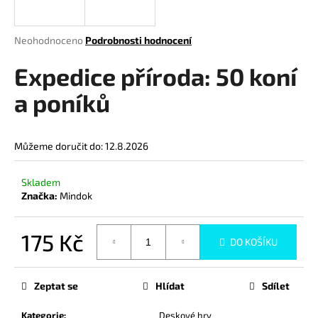
a
j
Průměrné
Neohodnoceno
Podrobnosti hodnocení
í
hodnocení
produktu
Expedice příroda: 50 koní
t
je
?
0,0
a poníků
z
5
hvězdiček.
Můžeme doručit do:
12.8.2026
HLEDAT
Skladem
Značka:
Mindok
D
175 Kč
o
DO KOŠÍKU
p
Měrná
o
cena:
Zeptat se
Hlídat
Sdílet
r
u
Kategorie
:
Deskové hry