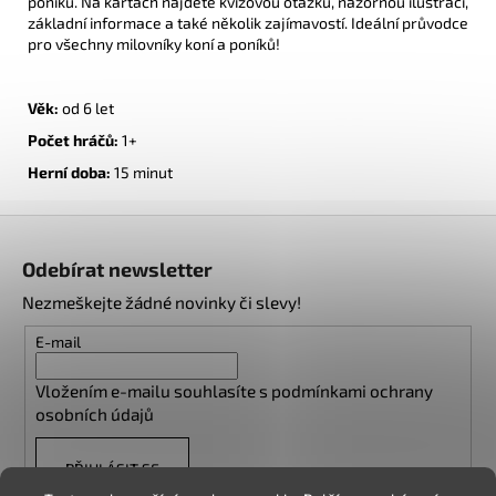
poníků. Na kartách najdete kvízovou otázku, názornou ilustraci,
základní informace a také několik zajímavostí. Ideální průvodce
pro všechny milovníky koní a poníků!
Věk:
od 6 let
Počet hráčů:
1+
Herní doba:
1
5 minut
Z
á
Odebírat newsletter
p
Nezmeškejte žádné novinky či slevy!
a
t
E-mail
í
Vložením e-mailu souhlasíte s
podmínkami ochrany
osobních údajů
PŘIHLÁSIT SE