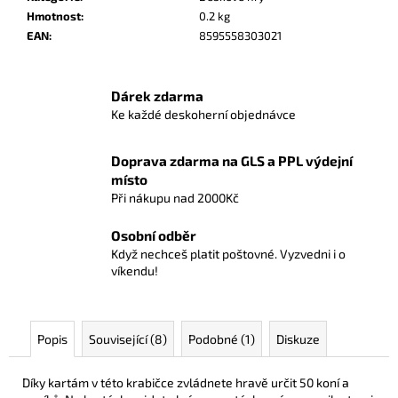
č
Hmotnost
:
0.2 kg
u
EAN
:
8595558303021
j
e
m
Dárek zdarma
e
Ke každé deskoherní objednávce
POKÉMON
Doprava zdarma na GLS a PPL výdejní
TCG:
místo
FIRST
Při nákupu nad 2000Kč
PARTNER
ILLUSTRATION
COLLECTION
Osobní odběr
-
Když nechceš platit poštovné. Vyzvedni i o
SERIES
víkendu!
2
1
190
Kč
Popis
Související (8)
Podobné (1)
Diskuze
Díky kartám v této krabičce zvládnete hravě určit 50 koní a